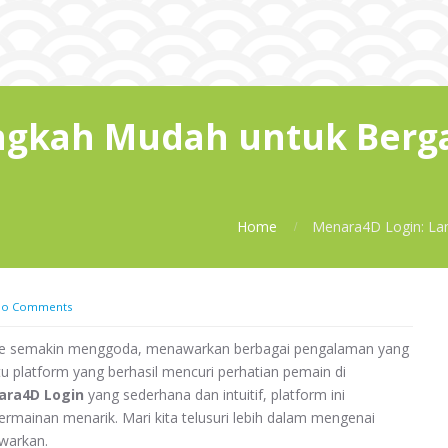
ngkah Mudah untuk Berg
Home
Menara4D Login: Lan
No Comments
nline semakin menggoda, menawarkan berbagai pengalaman yang
u platform yang berhasil mencuri perhatian pemain di
ara4D Login
yang sederhana dan intuitif, platform ini
mainan menarik. Mari kita telusuri lebih dalam mengenai
awarkan.