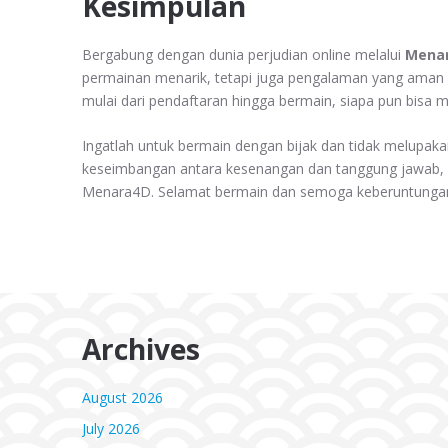
Kesimpulan
Bergabung dengan dunia perjudian online melalui
Menar
permainan menarik, tetapi juga pengalaman yang ama
mulai dari pendaftaran hingga bermain, siapa pun bisa 
Ingatlah untuk bermain dengan bijak dan tidak melupak
keseimbangan antara kesenangan dan tanggung jawab,
Menara4D. Selamat bermain dan semoga keberuntungan 
Archives
August 2026
July 2026