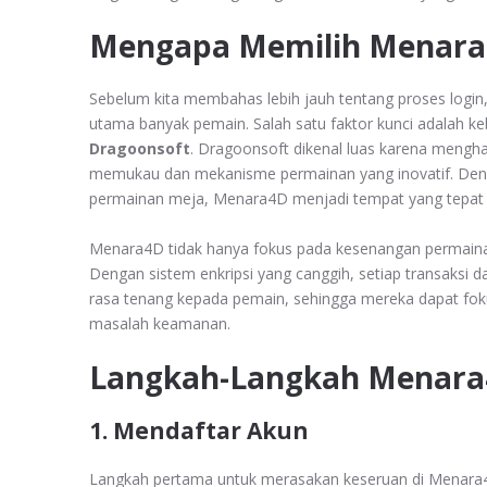
Mengapa Memilih Menara
Sebelum kita membahas lebih jauh tentang proses log
utama banyak pemain. Salah satu faktor kunci adalah k
Dragoonsoft
. Dragoonsoft dikenal luas karena mengha
memukau dan mekanisme permainan yang inovatif. Denga
permainan meja, Menara4D menjadi tempat yang tepat 
Menara4D tidak hanya fokus pada kesenangan permain
Dengan sistem enkripsi yang canggih, setiap transaksi da
rasa tenang kepada pemain, sehingga mereka dapat fo
masalah keamanan.
Langkah-Langkah Menara
1. Mendaftar Akun
Langkah pertama untuk merasakan keseruan di Menara4