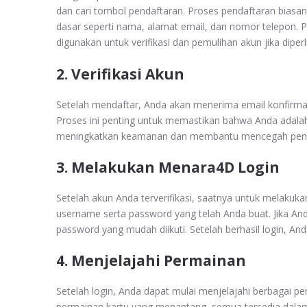
dan cari tombol pendaftaran. Proses pendaftaran biasa
dasar seperti nama, alamat email, dan nomor telepon. 
digunakan untuk verifikasi dan pemulihan akun jika diper
2. Verifikasi Akun
Setelah mendaftar, Anda akan menerima email konfirmasi
Proses ini penting untuk memastikan bahwa Anda adalah p
meningkatkan keamanan dan membantu mencegah pen
3. Melakukan
Menara4D Login
Setelah akun Anda terverifikasi, saatnya untuk melakuk
username serta password yang telah Anda buat. Jika And
password yang mudah diikuti. Setelah berhasil login, 
4. Menjelajahi Permainan
Setelah login, Anda dapat mulai menjelajahi berbagai p
permainan kartu yang menantang, semua tersedia dalam