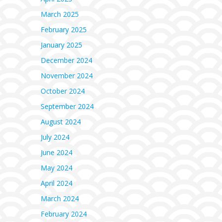
March 2025
February 2025
January 2025
December 2024
November 2024
October 2024
September 2024
August 2024
July 2024
June 2024
May 2024
April 2024
March 2024
February 2024