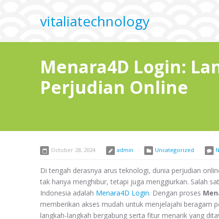
vitaliatechnology
Menara4D Login: La
Perjudian Online
October 28, 2024
admin
Uncategorized
Di tengah derasnya arus teknologi, dunia perjudian o
tak hanya menghibur, tetapi juga menggiurkan. Salah sat
Indonesia adalah
Menara4D Login
. Dengan proses
Men
memberikan akses mudah untuk menjelajahi beragam per
langkah-langkah bergabung serta fitur menarik yang dit