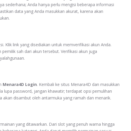
nya sederhana; Anda hanya perlu mengisi beberapa informasi
Pastikan data yang Anda masukkan akurat, karena akan
lukan.
. Klik link yang disediakan untuk memverifikasi akun Anda.
emilik sah dari akun tersebut. Verifikasi akun juga
yalahgunaan.
an
Menara4D Login
. Kembali ke situs Menara4D dan masukkan
a lupa password, jangan khawatir; terdapat opsi pemulihan
Anda akan disambut oleh antarmuka yang ramah dan menarik.
ermainan yang ditawarkan. Dari slot yang penuh warna hingga
 beberapa kategori. Anda dapat memilih permainan sesuai