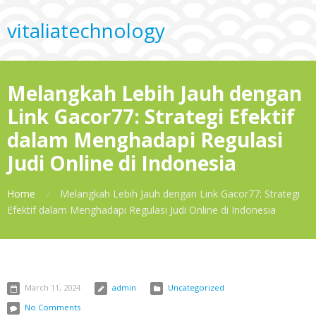
vitaliatechnology
Melangkah Lebih Jauh dengan
Link Gacor77: Strategi Efektif
dalam Menghadapi Regulasi
Judi Online di Indonesia
Home
Melangkah Lebih Jauh dengan Link Gacor77: Strategi
Efektif dalam Menghadapi Regulasi Judi Online di Indonesia
March 11, 2024
admin
Uncategorized
No Comments