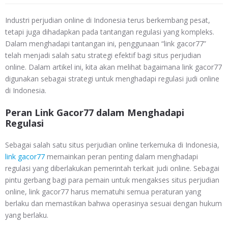
Industri perjudian online di Indonesia terus berkembang pesat,
tetapi juga dihadapkan pada tantangan regulasi yang kompleks.
Dalam menghadapi tantangan ini, penggunaan “link gacor77”
telah menjadi salah satu strategi efektif bagi situs perjudian
online. Dalam artikel ini, kita akan melihat bagaimana link gacor77
digunakan sebagai strategi untuk menghadapi regulasi judi online
di Indonesia.
Peran Link Gacor77 dalam Menghadapi
Regulasi
Sebagai salah satu situs perjudian online terkemuka di Indonesia,
link gacor77
memainkan peran penting dalam menghadapi
regulasi yang diberlakukan pemerintah terkait judi online. Sebagai
pintu gerbang bagi para pemain untuk mengakses situs perjudian
online, link gacor77 harus mematuhi semua peraturan yang
berlaku dan memastikan bahwa operasinya sesuai dengan hukum
yang berlaku.