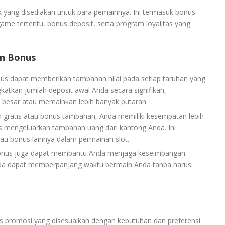
 yang disediakan untuk para pemainnya. Ini termasuk bonus
ame tertentu, bonus deposit, serta program loyalitas yang
n Bonus
us dapat memberikan tambahan nilai pada setiap taruhan yang
katkan jumlah deposit awal Anda secara signifikan,
besar atau memainkan lebih banyak putaran.
n gratis atau bonus tambahan, Anda memiliki kesempatan lebih
 mengeluarkan tambahan uang dari kantong Anda. Ini
u bonus lainnya dalam permainan slot.
bonus juga dapat membantu Anda menjaga keseimbangan
da dapat memperpanjang waktu bermain Anda tanpa harus
s promosi yang disesuaikan dengan kebutuhan dan preferensi