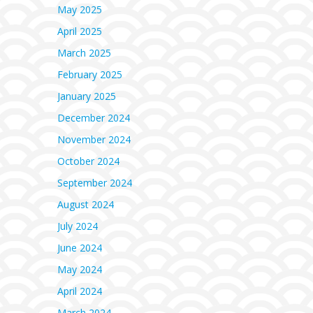
May 2025
April 2025
March 2025
February 2025
January 2025
December 2024
November 2024
October 2024
September 2024
August 2024
July 2024
June 2024
May 2024
April 2024
March 2024