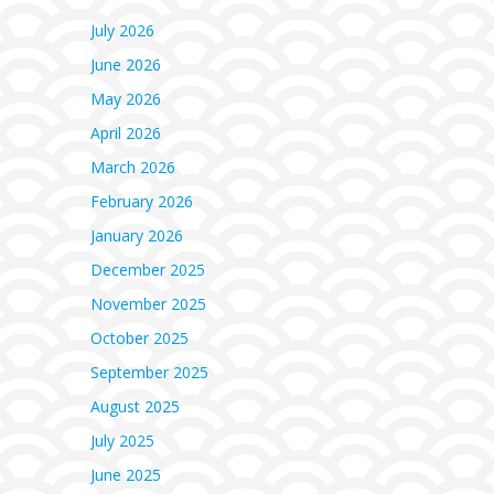
July 2026
June 2026
May 2026
April 2026
March 2026
February 2026
January 2026
December 2025
November 2025
October 2025
September 2025
August 2025
July 2025
June 2025