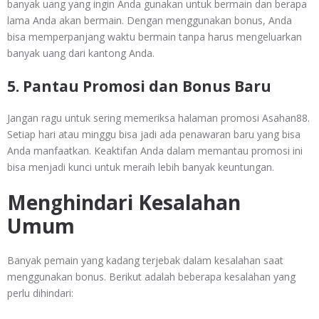
banyak uang yang ingin Anda gunakan untuk bermain dan berapa
lama Anda akan bermain. Dengan menggunakan bonus, Anda
bisa memperpanjang waktu bermain tanpa harus mengeluarkan
banyak uang dari kantong Anda.
5. Pantau Promosi dan Bonus Baru
Jangan ragu untuk sering memeriksa halaman promosi Asahan88.
Setiap hari atau minggu bisa jadi ada penawaran baru yang bisa
Anda manfaatkan. Keaktifan Anda dalam memantau promosi ini
bisa menjadi kunci untuk meraih lebih banyak keuntungan.
Menghindari Kesalahan
Umum
Banyak pemain yang kadang terjebak dalam kesalahan saat
menggunakan bonus. Berikut adalah beberapa kesalahan yang
perlu dihindari: