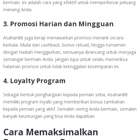
bermain. Ini adalah cara yang efektif untuk memperbesar peluang
menang Anda.
3. Promosi Harian dan Mingguan
Asahan88 juga kerap menawarkan promosi menarik secara
berkala. Mulai dari cashback, bonus reload, hingga turnamen
dengan hadiah menggiurkan, semuanya dirancang untuk menjaga
semangat bermain Anda. Jangan lupa untuk selalu memeriksa
halaman promosi untuk tidak ketinggalan kesempatan ini.
4. Loyalty Program
Sebagai bentuk penghargaan kepada pemain setia, Asahan88
memiliki program loyalti yang memberikan bonus tambahan
kepada pemain yang aktif. Semakin sering Anda bermain, semakin
banyak keuntungan yang bisa Anda dapatkan.
Cara Memaksimalkan