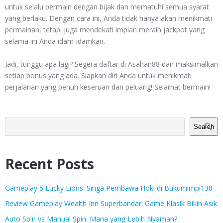
untuk selalu bermain dengan bijak dan mematuhi semua syarat
yang berlaku. Dengan cara ini, Anda tidak hanya akan menikmati
permainan, tetapi juga mendekati impian meraih jackpot yang
selama ini Anda idam-idamkan.
Jadi, tunggu apa lagi? Segera daftar di Asahan88 dan maksimalkan
setiap bonus yang ada. Siapkan diri Anda untuk menikmati
perjalanan yang penuh keseruan dan peluang! Selamat bermain!
Search
Recent Posts
Gameplay 5 Lucky Lions: Singa Pembawa Hoki di Bukumimpi138
Review Gameplay Wealth Inn Superbandar: Game Klasik Bikin Asik
Auto Spin vs Manual Spin: Mana yang Lebih Nyaman?