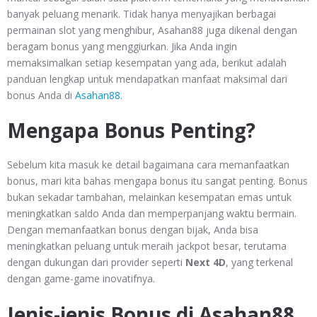
banyak peluang menarik. Tidak hanya menyajikan berbagai
permainan slot yang menghibur, Asahan88 juga dikenal dengan
beragam bonus yang menggiurkan. Jika Anda ingin
memaksimalkan setiap kesempatan yang ada, berikut adalah
panduan lengkap untuk mendapatkan manfaat maksimal dari
bonus Anda di
Asahan88
.
Mengapa Bonus Penting?
Sebelum kita masuk ke detail bagaimana cara memanfaatkan
bonus, mari kita bahas mengapa bonus itu sangat penting. Bonus
bukan sekadar tambahan, melainkan kesempatan emas untuk
meningkatkan saldo Anda dan memperpanjang waktu bermain.
Dengan memanfaatkan bonus dengan bijak, Anda bisa
meningkatkan peluang untuk meraih jackpot besar, terutama
dengan dukungan dari provider seperti
Next 4D
, yang terkenal
dengan game-game inovatifnya.
Jenis-jenis Bonus di Asahan88