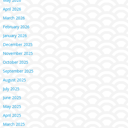
May 2026
April 2026
March 2026
February 2026
January 2026
December 2025
November 2025
October 2025
September 2025
August 2025
July 2025
June 2025
May 2025
April 2025
March 2025