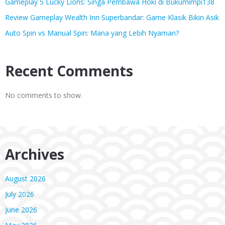
Gameplay 5 Lucky Lions: Singa Pembawa Hoki di Bukumimpi138
Review Gameplay Wealth Inn Superbandar: Game Klasik Bikin Asik
Auto Spin vs Manual Spin: Mana yang Lebih Nyaman?
Recent Comments
No comments to show.
Archives
August 2026
July 2026
June 2026