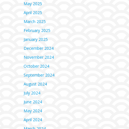
May 2025
April 2025
March 2025
February 2025
January 2025
December 2024
November 2024
October 2024
September 2024
August 2024
July 2024
June 2024
May 2024
April 2024
March 2024