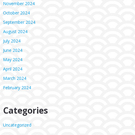
November 2024
October 2024
September 2024
August 2024
July 2024
June 2024
May 2024
April 2024
March 2024
February 2024
Categories
Uncategorized