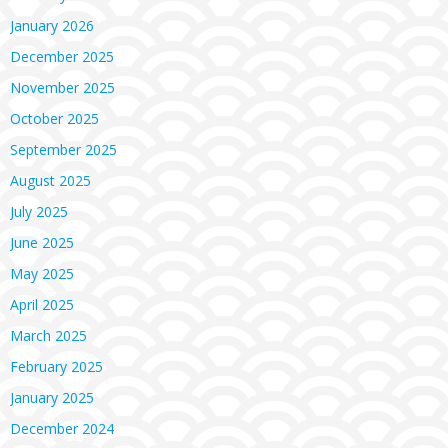
January 2026
December 2025
November 2025
October 2025
September 2025
August 2025
July 2025
June 2025
May 2025
April 2025
March 2025
February 2025
January 2025
December 2024