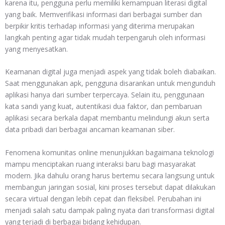
karena itu, pengguna perlu memiliki kemampuan literasi digital
yang baik. Memverifikasi informasi dari berbagai sumber dan
berpikir kritis terhadap informasi yang diterima merupakan
langkah penting agar tidak mudah terpengaruh oleh informasi
yang menyesatkan.
Keamanan digital juga menjadi aspek yang tidak boleh diabaikan.
Saat menggunakan apk, pengguna disarankan untuk mengunduh
aplikasi hanya dari sumber terpercaya. Selain itu, penggunaan
kata sandi yang kuat, autentikasi dua faktor, dan pembaruan
aplikasi secara berkala dapat membantu melindungi akun serta
data pribadi dari berbagai ancaman keamanan siber.
Fenomena komunitas online menunjukkan bagaimana teknologi
mampu menciptakan ruang interaksi baru bagi masyarakat
modern. Jika dahulu orang harus bertemu secara langsung untuk
membangun jaringan sosial, kini proses tersebut dapat dilakukan
secara virtual dengan lebih cepat dan fleksibel. Perubahan ini
menjadi salah satu dampak paling nyata dari transformasi digital
yang terjadi di berbagai bidang kehidupan.