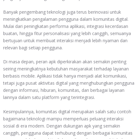
Banyak pengembang teknologi juga terus berinovasi untuk
meningkatkan pengalaman pengguna dalam komunitas digital.
Mulai dari peningkatan performa aplikasi, integrasi kecerdasan
buatan, hingga fitur personalisasi yang lebih canggih, semuanya
bertujuan untuk membuat interaksi menjadi lebih nyaman dan
relevan bagi setiap pengguna.
Di masa depan, peran apk diperkirakan akan semakin penting
seiring meningkatnya kebutuhan masyarakat terhadap layanan
berbasis mobile. Aplikasi tidak hanya menjadi alat komunikasi,
tetapi juga pusat aktivitas digital yang menghubungkan pengguna
dengan informasi, hiburan, komunitas, dan berbagai layanan
lainnya dalam satu platform yang terintegrasi.
Kesimpulannya, komunitas digital merupakan salah satu contoh
bagaimana teknologi mampu memperluas peluang interaksi
sosial di era modern. Dengan dukungan apk yang semakin
canggih, pengguna dapat terhubung dengan berbagai komunitas