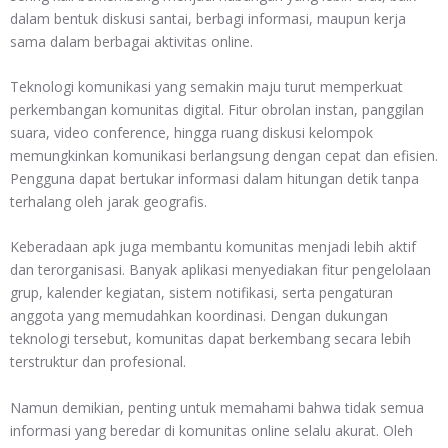
dalam bentuk diskusi santai, berbagi informasi, maupun kerja
sama dalam berbagai aktivitas online.
Teknologi komunikasi yang semakin maju turut memperkuat
perkembangan komunitas digital. Fitur obrolan instan, panggilan
suara, video conference, hingga ruang diskusi kelompok
memungkinkan komunikasi berlangsung dengan cepat dan efisien.
Pengguna dapat bertukar informasi dalam hitungan detik tanpa
terhalang oleh jarak geografis.
Keberadaan apk juga membantu komunitas menjadi lebih aktif
dan terorganisasi. Banyak aplikasi menyediakan fitur pengelolaan
grup, kalender kegiatan, sistem notifikasi, serta pengaturan
anggota yang memudahkan koordinasi. Dengan dukungan
teknologi tersebut, komunitas dapat berkembang secara lebih
terstruktur dan profesional.
Namun demikian, penting untuk memahami bahwa tidak semua
informasi yang beredar di komunitas online selalu akurat. Oleh