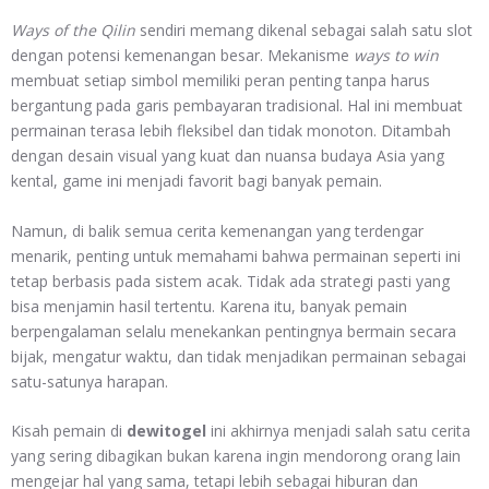
Ways of the Qilin
sendiri memang dikenal sebagai salah satu slot
dengan potensi kemenangan besar. Mekanisme
ways to win
membuat setiap simbol memiliki peran penting tanpa harus
bergantung pada garis pembayaran tradisional. Hal ini membuat
permainan terasa lebih fleksibel dan tidak monoton. Ditambah
dengan desain visual yang kuat dan nuansa budaya Asia yang
kental, game ini menjadi favorit bagi banyak pemain.
Namun, di balik semua cerita kemenangan yang terdengar
menarik, penting untuk memahami bahwa permainan seperti ini
tetap berbasis pada sistem acak. Tidak ada strategi pasti yang
bisa menjamin hasil tertentu. Karena itu, banyak pemain
berpengalaman selalu menekankan pentingnya bermain secara
bijak, mengatur waktu, dan tidak menjadikan permainan sebagai
satu-satunya harapan.
Kisah pemain di
dewitogel
ini akhirnya menjadi salah satu cerita
yang sering dibagikan bukan karena ingin mendorong orang lain
mengejar hal yang sama, tetapi lebih sebagai hiburan dan