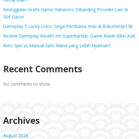
Keunggulan Grafis Game Habanero Dibanding Provider Lain di
Slot Gacor
Gameplay 5 Lucky Lions: Singa Pembawa Hoki di Bukumimpi138
Review Gameplay Wealth Inn Superbandar: Game Klasik Bikin Asik
Auto Spin vs Manual Spin: Mana yang Lebih Nyaman?
Recent Comments
No comments to show.
Archives
August 2026