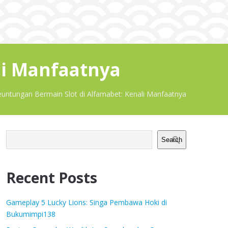
li Manfaatnya
untungan Bermain Slot di Alfamabet: Kenali Manfaatnya
Search
Recent Posts
Gameplay 5 Lucky Lions: Singa Pembawa Hoki di
Bukumimpi138