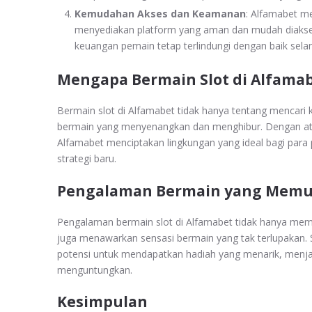
Kemudahan Akses dan Keamanan
: Alfamabet 
menyediakan platform yang aman dan mudah diakses. 
keuangan pemain tetap terlindungi dengan baik sela
Mengapa Bermain Slot di Alfama
Bermain slot di Alfamabet tidak hanya tentang mencari
bermain yang menyenangkan dan menghibur. Dengan atm
Alfamabet menciptakan lingkungan yang ideal bagi para
strategi baru.
Pengalaman Bermain yang Memua
Pengalaman bermain slot di Alfamabet tidak hanya me
juga menawarkan sensasi bermain yang tak terlupakan.
potensi untuk mendapatkan hadiah yang menarik, menjad
menguntungkan.
Kesimpulan