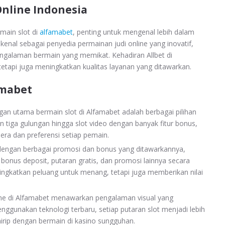
Online Indonesia
main slot di
alfamabet
, penting untuk mengenal lebih dalam
 dikenal sebagai penyedia permainan judi online yang inovatif,
ngalaman bermain yang memikat. Kehadiran Allbet di
etapi juga meningkatkan kualitas layanan yang ditawarkan.
amabet
ngan utama bermain slot di Alfamabet adalah berbagai pilihan
an tiga gulungan hingga slot video dengan banyak fitur bonus,
ra dan preferensi setiap pemain.
 dengan berbagai promosi dan bonus yang ditawarkannya,
onus deposit, putaran gratis, dan promosi lainnya secara
ingkatkan peluang untuk menang, tetapi juga memberikan nilai
line di Alfamabet menawarkan pengalaman visual yang
unakan teknologi terbaru, setiap putaran slot menjadi lebih
rip dengan bermain di kasino sungguhan.