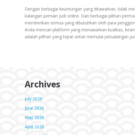
Dengan berbagai keuntungan yang ditawarkan, tidak mengh
kalangan pemain judi online. Dari berbagai pilihan per
memberikan semua yang dibutuhkan oleh para penggemar
Anda mencari platform yang menawarkan kualitas, keam
adalah pilihan yang tepat untuk memulai petualangan jud
Archives
July 2026
June 2026
May 2026
April 2026