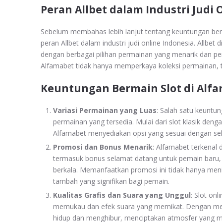
Peran Allbet dalam Industri Judi 
Sebelum membahas lebih lanjut tentang keuntungan ber
peran Allbet dalam industri judi online Indonesia. Allbet
dengan berbagai pilihan permainan yang menarik dan pe
Alfamabet tidak hanya memperkaya koleksi permainan, t
Keuntungan Bermain Slot di Alf
Variasi Permainan yang Luas
: Salah satu keuntu
permainan yang tersedia. Mulai dari slot klasik deng
Alfamabet menyediakan opsi yang sesuai dengan sele
Promosi dan Bonus Menarik
: Alfamabet terkenal
termasuk bonus selamat datang untuk pemain baru, b
berkala. Memanfaatkan promosi ini tidak hanya men
tambah yang signifikan bagi pemain.
Kualitas Grafis dan Suara yang Unggul
: Slot on
memukau dan efek suara yang memikat. Dengan mengg
hidup dan menghibur, menciptakan atmosfer yang mi