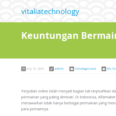
vitaliatechnology
Keuntungan Bermain 
July 16, 2024
admin
Uncategorized
No C
Perjudian online telah menjadi bagian tak terpisahkan d
permainan yang paling diminati. Di Indonesia, Alfamabet
menawarkan tidak hanya berbagai permainan yang menari
para pemainnya.