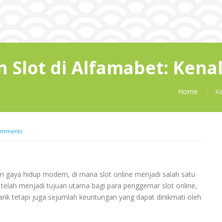
Slot di Alfamabet: Kena
Home
Ke
omments
ari gaya hidup modern, di mana slot online menjadi salah satu
 telah menjadi tujuan utama bagi para penggemar slot online,
k tetapi juga sejumlah keuntungan yang dapat dinikmati oleh