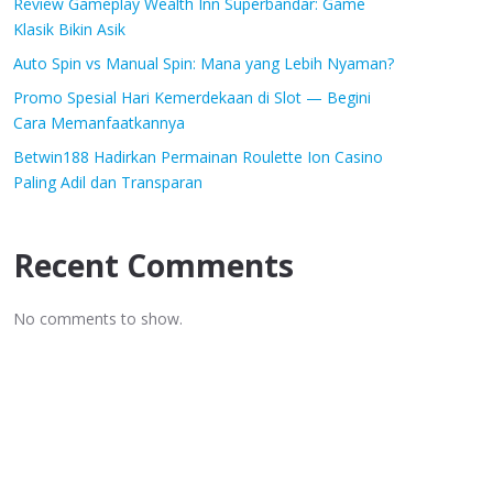
Review Gameplay Wealth Inn Superbandar: Game
Klasik Bikin Asik
Auto Spin vs Manual Spin: Mana yang Lebih Nyaman?
Promo Spesial Hari Kemerdekaan di Slot — Begini
Cara Memanfaatkannya
Betwin188 Hadirkan Permainan Roulette Ion Casino
Paling Adil dan Transparan
Recent Comments
No comments to show.