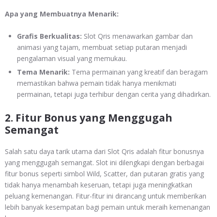
Apa yang Membuatnya Menarik:
Grafis Berkualitas:
Slot Qris menawarkan gambar dan
animasi yang tajam, membuat setiap putaran menjadi
pengalaman visual yang memukau.
Tema Menarik:
Tema permainan yang kreatif dan beragam
memastikan bahwa pemain tidak hanya menikmati
permainan, tetapi juga terhibur dengan cerita yang dihadirkan.
2. Fitur Bonus yang Menggugah
Semangat
Salah satu daya tarik utama dari Slot Qris adalah fitur bonusnya
yang menggugah semangat. Slot ini dilengkapi dengan berbagai
fitur bonus seperti simbol Wild, Scatter, dan putaran gratis yang
tidak hanya menambah keseruan, tetapi juga meningkatkan
peluang kemenangan. Fitur-fitur ini dirancang untuk memberikan
lebih banyak kesempatan bagi pemain untuk meraih kemenangan