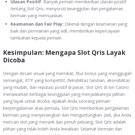
Ulasan Positif:
Banyak pemain memberikan ulasan positif
tentang Slot Qris, menyoroti keunggulan dan pengalaman
bermain yang memuaskan.
Keamanan dan Fair Play:
Dikenal dengan keamanan yang
baik dan permainan yang adil, memberikan kepercayaan
tambahan kepada pemain.
Kesimpulan: Mengapa Slot Qris Layak
Dicoba
Dengan desain visual yang memikat, fitur bonus yang menggugah
semangat, RTP yang kompetitif, fleksibilitas taruhan, aksesibilitas
yang mudah, dan reputasi positif di pasar, Slot Qris di Ion Casino
menawarkan berbagai keunggulan yang menjadikannya pilihan
yang layak untuk dicoba. Apakah Anda seorang pemain
berpengalaman atau pemula, Slot Qris memberikan pengalaman
bermain yang menyenangkan dan menguntungkan. Jadi, jika Anda
mencari slot yang menarik dan penuh peluang, Slot Qris adalah
pilihan yang tidak boleh Anda lewatkan. Selamat bermain dan