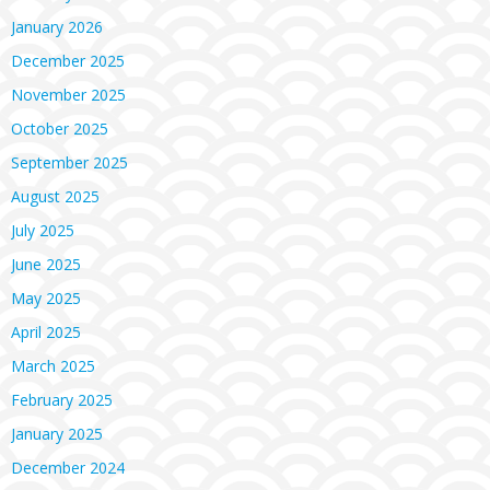
January 2026
December 2025
November 2025
October 2025
September 2025
August 2025
July 2025
June 2025
May 2025
April 2025
March 2025
February 2025
January 2025
December 2024