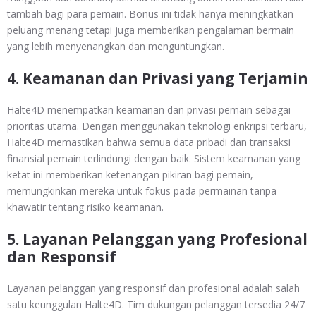
tambah bagi para pemain. Bonus ini tidak hanya meningkatkan
peluang menang tetapi juga memberikan pengalaman bermain
yang lebih menyenangkan dan menguntungkan.
4. Keamanan dan Privasi yang Terjamin
Halte4D menempatkan keamanan dan privasi pemain sebagai
prioritas utama. Dengan menggunakan teknologi enkripsi terbaru,
Halte4D memastikan bahwa semua data pribadi dan transaksi
finansial pemain terlindungi dengan baik. Sistem keamanan yang
ketat ini memberikan ketenangan pikiran bagi pemain,
memungkinkan mereka untuk fokus pada permainan tanpa
khawatir tentang risiko keamanan.
5. Layanan Pelanggan yang Profesional
dan Responsif
Layanan pelanggan yang responsif dan profesional adalah salah
satu keunggulan Halte4D. Tim dukungan pelanggan tersedia 24/7