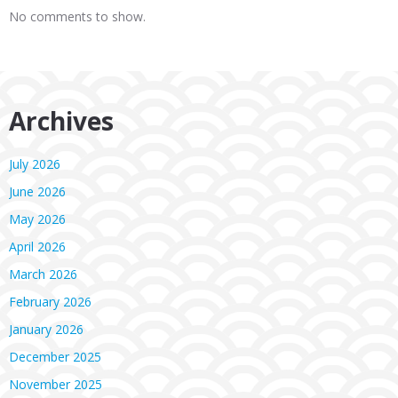
No comments to show.
Archives
July 2026
June 2026
May 2026
April 2026
March 2026
February 2026
January 2026
December 2025
November 2025