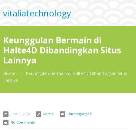
vitaliatechnology
Keunggulan Bermain di
Halte4D Dibandingkan Situs
Lainnya
Home
Keunggulan Bermain di Halte4D Dibandingkan Situs
Lainnya
June 1, 2024
admin
Uncategorized
No Comments