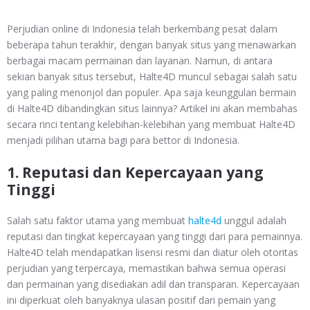
Perjudian online di Indonesia telah berkembang pesat dalam
beberapa tahun terakhir, dengan banyak situs yang menawarkan
berbagai macam permainan dan layanan. Namun, di antara
sekian banyak situs tersebut, Halte4D muncul sebagai salah satu
yang paling menonjol dan populer. Apa saja keunggulan bermain
di Halte4D dibandingkan situs lainnya? Artikel ini akan membahas
secara rinci tentang kelebihan-kelebihan yang membuat Halte4D
menjadi pilihan utama bagi para bettor di Indonesia.
1. Reputasi dan Kepercayaan yang
Tinggi
Salah satu faktor utama yang membuat
halte4d
unggul adalah
reputasi dan tingkat kepercayaan yang tinggi dari para pemainnya.
Halte4D telah mendapatkan lisensi resmi dan diatur oleh otoritas
perjudian yang terpercaya, memastikan bahwa semua operasi
dan permainan yang disediakan adil dan transparan. Kepercayaan
ini diperkuat oleh banyaknya ulasan positif dari pemain yang