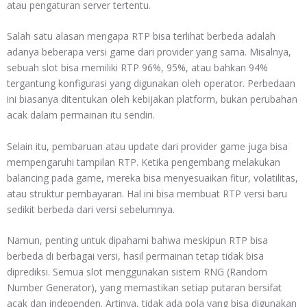
atau pengaturan server tertentu.
Salah satu alasan mengapa RTP bisa terlihat berbeda adalah
adanya beberapa versi game dari provider yang sama. Misalnya,
sebuah slot bisa memiliki RTP 96%, 95%, atau bahkan 94%
tergantung konfigurasi yang digunakan oleh operator. Perbedaan
ini biasanya ditentukan oleh kebijakan platform, bukan perubahan
acak dalam permainan itu sendiri.
Selain itu, pembaruan atau update dari provider game juga bisa
mempengaruhi tampilan RTP. Ketika pengembang melakukan
balancing pada game, mereka bisa menyesuaikan fitur, volatilitas,
atau struktur pembayaran. Hal ini bisa membuat RTP versi baru
sedikit berbeda dari versi sebelumnya.
Namun, penting untuk dipahami bahwa meskipun RTP bisa
berbeda di berbagai versi, hasil permainan tetap tidak bisa
diprediksi. Semua slot menggunakan sistem RNG (Random
Number Generator), yang memastikan setiap putaran bersifat
acak dan independen. Artinya, tidak ada pola yang bisa digunakan