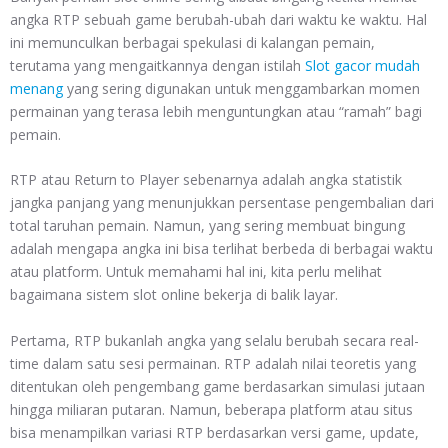
angka RTP sebuah game berubah-ubah dari waktu ke waktu. Hal
ini memunculkan berbagai spekulasi di kalangan pemain,
terutama yang mengaitkannya dengan istilah
Slot gacor mudah
menang
yang sering digunakan untuk menggambarkan momen
permainan yang terasa lebih menguntungkan atau “ramah” bagi
pemain.
RTP atau Return to Player sebenarnya adalah angka statistik
jangka panjang yang menunjukkan persentase pengembalian dari
total taruhan pemain. Namun, yang sering membuat bingung
adalah mengapa angka ini bisa terlihat berbeda di berbagai waktu
atau platform. Untuk memahami hal ini, kita perlu melihat
bagaimana sistem slot online bekerja di balik layar.
Pertama, RTP bukanlah angka yang selalu berubah secara real-
time dalam satu sesi permainan. RTP adalah nilai teoretis yang
ditentukan oleh pengembang game berdasarkan simulasi jutaan
hingga miliaran putaran. Namun, beberapa platform atau situs
bisa menampilkan variasi RTP berdasarkan versi game, update,