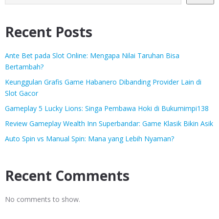
Recent Posts
Ante Bet pada Slot Online: Mengapa Nilai Taruhan Bisa
Bertambah?
Keunggulan Grafis Game Habanero Dibanding Provider Lain di
Slot Gacor
Gameplay 5 Lucky Lions: Singa Pembawa Hoki di Bukumimpi138
Review Gameplay Wealth Inn Superbandar: Game Klasik Bikin Asik
Auto Spin vs Manual Spin: Mana yang Lebih Nyaman?
Recent Comments
No comments to show.