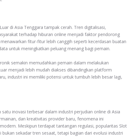
uar di Asia Tenggara tampak cerah. Tren digitalisasi,
asyarakat terhadap hiburan online menjadi faktor pendorong
 menawarkan fitur-fitur lebih canggih seperti kecerdasan buatan
data untuk meningkatkan peluang menang bagi pemain.
elektronik semakin memudahkan pemain dalam melakukan
Luar menjadi lebih mudah diakses dibandingkan platform
u, industri ini memiliki potensi untuk tumbuh lebih besar lagi,
satu inovasi terbesar dalam industri perjudian online di Asia
rmainan, dan kreativitas provider baru, fenomena ini
odern. Meskipun terdapat tantangan regulasi, popularitas Slot
bukan sekadar tren sesaat, tetapi bagian dari evolusi industri