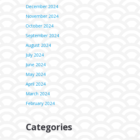
December 2024
November 2024
October 2024
September 2024
August 2024
July 2024
June 2024
May 2024
April 2024
March 2024
February 2024
Categories