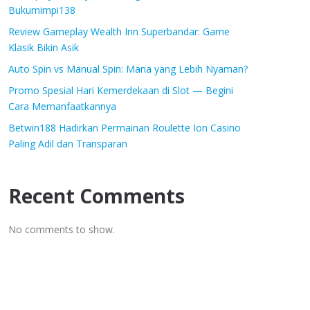
Bukumimpi138
Review Gameplay Wealth Inn Superbandar: Game
Klasik Bikin Asik
Auto Spin vs Manual Spin: Mana yang Lebih Nyaman?
Promo Spesial Hari Kemerdekaan di Slot — Begini
Cara Memanfaatkannya
Betwin188 Hadirkan Permainan Roulette Ion Casino
Paling Adil dan Transparan
Recent Comments
No comments to show.