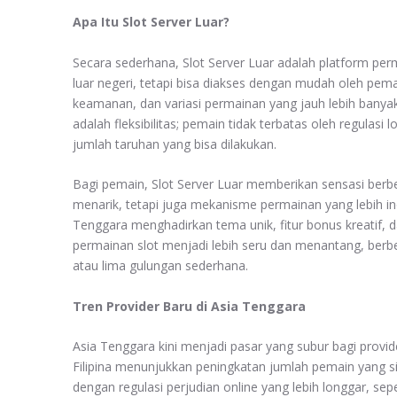
Apa Itu Slot Server Luar?
Secara sederhana, Slot Server Luar adalah platform perm
luar negeri, tetapi bisa diakses dengan mudah oleh pema
keamanan, dan variasi permainan yang jauh lebih banyak 
adalah fleksibilitas; pemain tidak terbatas oleh regulas
jumlah taruhan yang bisa dilakukan.
Bagi pemain, Slot Server Luar memberikan sensasi berbed
menarik, tetapi juga mekanisme permainan yang lebih in
Tenggara menghadirkan tema unik, fitur bonus kreatif, 
permainan slot menjadi lebih seru dan menantang, ber
atau lima gulungan sederhana.
Tren Provider Baru di Asia Tenggara
Asia Tenggara kini menjadi pasar yang subur bagi provid
Filipina menunjukkan peningkatan jumlah pemain yang sig
dengan regulasi perjudian online yang lebih longgar, se