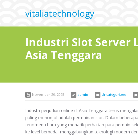
vitaliatechnology
Industri Slot Server
Asia Tenggara
November 20, 2025
admin
Uncategorized
Industri perjudian online di Asia Tenggara terus menga
paling menonjol adalah permainan slot. Dalam beberapa
fenomena baru yang menarik perhatian para pemain sek
ke level berbeda, menggabungkan teknologi modern denga