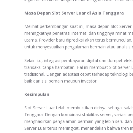
Masa Depan Slot Server Luar di Asia Tenggara
Melihat perkembangan saat ini, masa depan Slot Server L
meningkatnya penetrasi internet, dan tingginya minat m
utama. Provider baru diprediksi akan terus bermunculan,
untuk menyesuaikan pengalaman bermain atau analisis 
Selain itu, integrasi pembayaran digital dan dompet 
transaksi tanpa hambatan. Hal ini membuat Slot Server 
tradisional. Dengan adaptasi cepat terhadap teknologi bar
baik dari sisi pemain maupun investor.
Kesimpulan
Slot Server Luar telah membuktikan dirinya sebagai salah 
Tenggara. Dengan kombinasi stabilitas server, variasi pe
menghadirkan pengalaman bermain yang lebih seru dan m
Server Luar terus meningkat, menandakan bahwa tren ini 