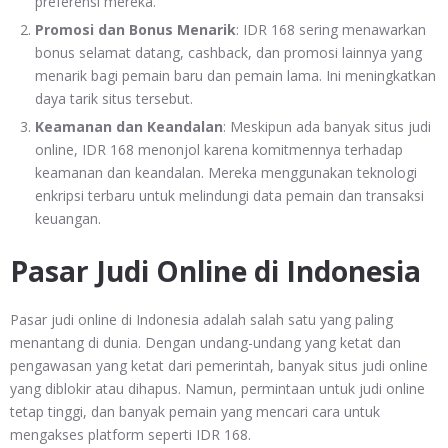
preferensi mereka.
Promosi dan Bonus Menarik
: IDR 168 sering menawarkan
bonus selamat datang, cashback, dan promosi lainnya yang
menarik bagi pemain baru dan pemain lama. Ini meningkatkan
daya tarik situs tersebut.
Keamanan dan Keandalan
: Meskipun ada banyak situs judi
online, IDR 168 menonjol karena komitmennya terhadap
keamanan dan keandalan. Mereka menggunakan teknologi
enkripsi terbaru untuk melindungi data pemain dan transaksi
keuangan.
Pasar Judi Online di Indonesia
Pasar judi online di Indonesia adalah salah satu yang paling
menantang di dunia. Dengan undang-undang yang ketat dan
pengawasan yang ketat dari pemerintah, banyak situs judi online
yang diblokir atau dihapus. Namun, permintaan untuk judi online
tetap tinggi, dan banyak pemain yang mencari cara untuk
mengakses platform seperti IDR 168.