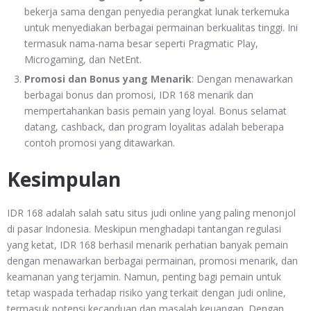
bekerja sama dengan penyedia perangkat lunak terkemuka
untuk menyediakan berbagai permainan berkualitas tinggi. Ini
termasuk nama-nama besar seperti Pragmatic Play,
Microgaming, dan NetEnt.
Promosi dan Bonus yang Menarik
: Dengan menawarkan
berbagai bonus dan promosi, IDR 168 menarik dan
mempertahankan basis pemain yang loyal. Bonus selamat
datang, cashback, dan program loyalitas adalah beberapa
contoh promosi yang ditawarkan.
Kesimpulan
IDR 168 adalah salah satu situs judi online yang paling menonjol
di pasar Indonesia. Meskipun menghadapi tantangan regulasi
yang ketat, IDR 168 berhasil menarik perhatian banyak pemain
dengan menawarkan berbagai permainan, promosi menarik, dan
keamanan yang terjamin. Namun, penting bagi pemain untuk
tetap waspada terhadap risiko yang terkait dengan judi online,
termasuk potensi kecanduan dan masalah keuangan. Dengan