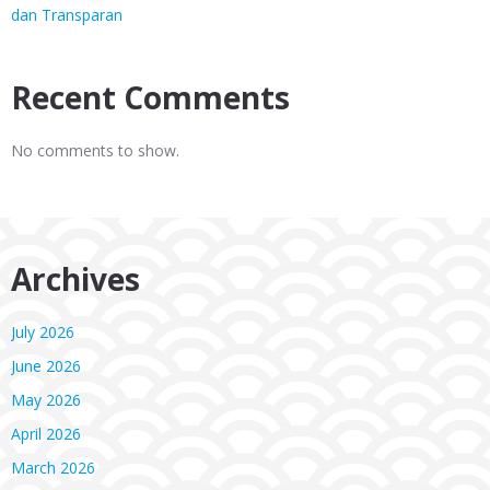
dan Transparan
Recent Comments
No comments to show.
Archives
July 2026
June 2026
May 2026
April 2026
March 2026