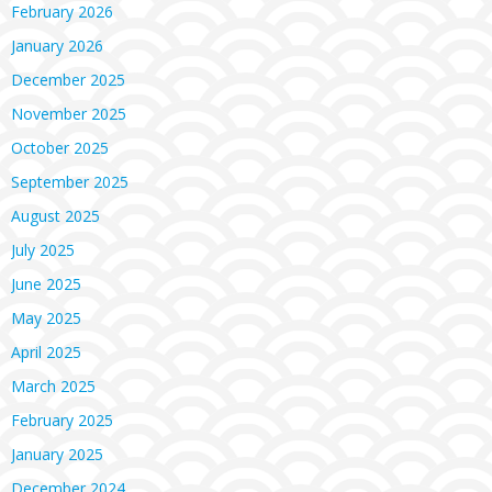
February 2026
January 2026
December 2025
November 2025
October 2025
September 2025
August 2025
July 2025
June 2025
May 2025
April 2025
March 2025
February 2025
January 2025
December 2024