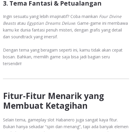
3.
Tema Fantasi & Petualangan
Ingin sesuatu yang lebih imajinatif? Coba mainkan
Four Divine
Beasts
atau
Egyptian Dreams Deluxe
. Game-game ini membawa
kamu ke dunia fantasi penuh misteri, dengan grafis yang detail
dan soundtrack yang imersif.
Dengan tema yang beragam seperti ini, kamu tidak akan cepat
bosan. Bahkan, memilih game saja bisa jadi bagian seru
tersendiri!
Fitur-Fitur Menarik yang
Membuat Ketagihan
Selain tema, gameplay slot Habanero juga sangat kaya fitur.
Bukan hanya sekadar “spin dan menang”, tapi ada banyak elemen