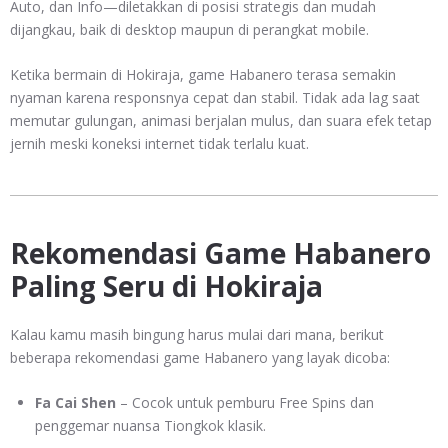
Auto, dan Info—diletakkan di posisi strategis dan mudah
dijangkau, baik di desktop maupun di perangkat mobile.
Ketika bermain di Hokiraja, game Habanero terasa semakin
nyaman karena responsnya cepat dan stabil. Tidak ada lag saat
memutar gulungan, animasi berjalan mulus, dan suara efek tetap
jernih meski koneksi internet tidak terlalu kuat.
Rekomendasi Game Habanero
Paling Seru di Hokiraja
Kalau kamu masih bingung harus mulai dari mana, berikut
beberapa rekomendasi game Habanero yang layak dicoba:
Fa Cai Shen
– Cocok untuk pemburu Free Spins dan
penggemar nuansa Tiongkok klasik.