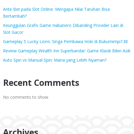
Ante Bet pada Slot Online: Mengapa Nilai Taruhan Bisa
Bertambah?
Keunggulan Grafis Game Habanero Dibanding Provider Lain di
Slot Gacor
Gameplay 5 Lucky Lions: Singa Pembawa Hoki di Bukumimpi138
Review Gameplay Wealth Inn Superbandar: Game Klasik Bikin Asik
Auto Spin vs Manual Spin: Mana yang Lebih Nyaman?
Recent Comments
No comments to show.
Archives