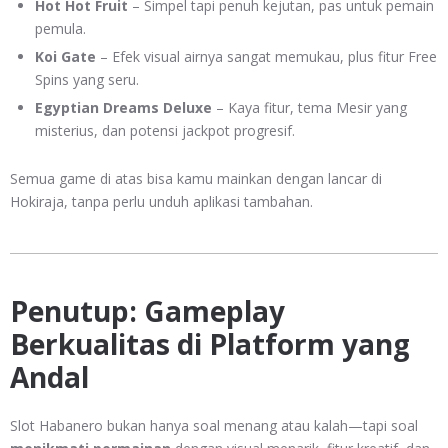
Hot Hot Fruit
– Simpel tapi penuh kejutan, pas untuk pemain
pemula.
Koi Gate
– Efek visual airnya sangat memukau, plus fitur Free
Spins yang seru.
Egyptian Dreams Deluxe
– Kaya fitur, tema Mesir yang
misterius, dan potensi jackpot progresif.
Semua game di atas bisa kamu mainkan dengan lancar di
Hokiraja, tanpa perlu unduh aplikasi tambahan.
Penutup: Gameplay
Berkualitas di Platform yang
Andal
Slot Habanero bukan hanya soal menang atau kalah—tapi soal