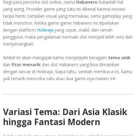
Bagi para pencinta slot online, nama
Habanero
bukanlah hal
yang asing. Provider game yang satu ini dikenal karena inovasi
tanpa henti, tampilan visual yang memukau, serta gameplay yang
tidak monoton. Ketika game-game Habanero ini dipadukan
dengan platform
Hokiraja
yang cepat, stabil, dan ramah
pengguna, maka pengalaman bermain slot menjadi lebih seru dan
menyenangkan.
Artikel ini akan mengajak kamu menjelajahi beragam
tema unik
dan
fitur menarik
dari slot Habanero yang bisa dimainkan
dengan lancar di Hokiraja. Siapa tahu, setelah membaca ini, kamu
jadi tertarik mencoba satu atau dua game-nya malam ini!
Variasi Tema: Dari Asia Klasik
hingga Fantasi Modern