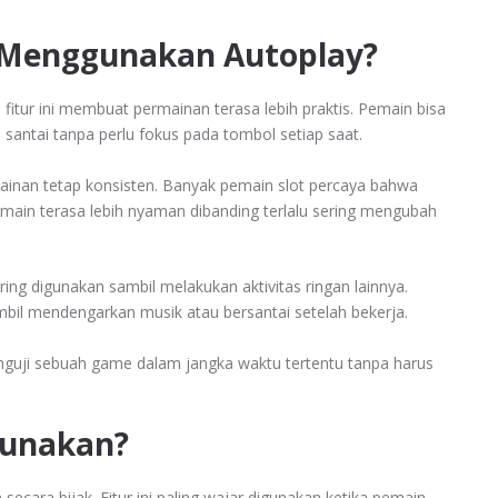
Menggunakan Autoplay?
fitur ini membuat permainan terasa lebih praktis. Pemain bisa
santai tanpa perlu fokus pada tombol setiap saat.
ainan tetap konsisten. Banyak pemain slot percaya bahwa
in terasa lebih nyaman dibanding terlalu sering mengubah
ing digunakan sambil melakukan aktivitas ringan lainnya.
bil mendengarkan musik atau bersantai setelah bekerja.
enguji sebuah game dalam jangka waktu tertentu tanpa harus
gunakan?
 secara bijak. Fitur ini paling wajar digunakan ketika pemain