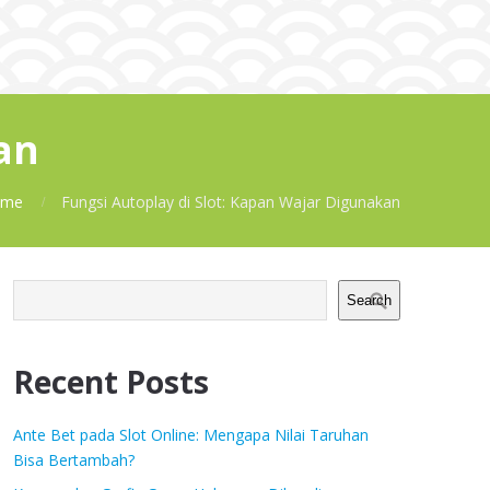
an
ome
Fungsi Autoplay di Slot: Kapan Wajar Digunakan
Search
Recent Posts
Ante Bet pada Slot Online: Mengapa Nilai Taruhan
Bisa Bertambah?