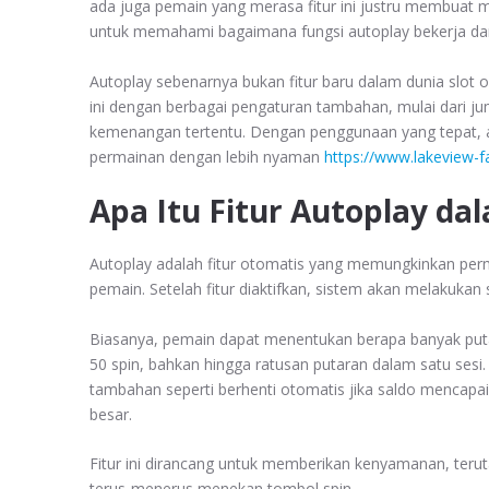
ada juga pemain yang merasa fitur ini justru membuat m
untuk memahami bagaimana fungsi autoplay bekerja dan 
Autoplay sebenarnya bukan fitur baru dalam dunia slot
ini dengan berbagai pengaturan tambahan, mulai dari j
kemenangan tertentu. Dengan penggunaan yang tepat, 
permainan dengan lebih nyaman
https://www.lakeview-
Apa Itu Fitur Autoplay dal
Autoplay adalah fitur otomatis yang memungkinkan permai
pemain. Setelah fitur diaktifkan, sistem akan melakukan 
Biasanya, pemain dapat menentukan berapa banyak putar
50 spin, bahkan hingga ratusan putaran dalam satu ses
tambahan seperti berhenti otomatis jika saldo mencap
besar.
Fitur ini dirancang untuk memberikan kenyamanan, teru
terus-menerus menekan tombol spin.