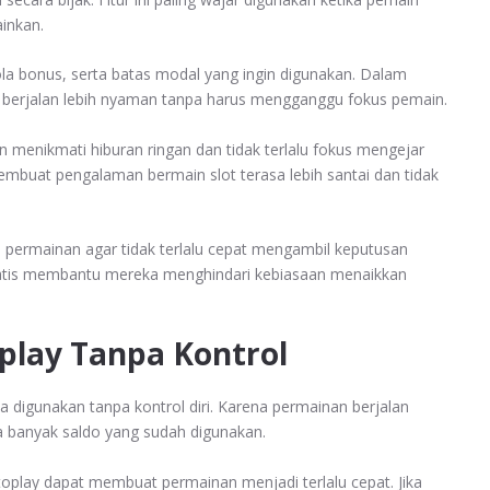
inkan.
la bonus, serta batas modal yang ingin digunakan. Dalam
n berjalan lebih nyaman tanpa harus mengganggu fokus pemain.
n menikmati hiburan ringan dan tidak terlalu fokus mengejar
 membuat pengalaman bermain slot terasa lebih santai dan tidak
me permainan agar tidak terlalu cepat mengambil keputusan
tis membantu mereka menghindari kebiasaan menaikkan
play Tanpa Kontrol
ka digunakan tanpa kontrol diri. Karena permainan berjalan
 banyak saldo yang sudah digunakan.
oplay dapat membuat permainan menjadi terlalu cepat. Jika