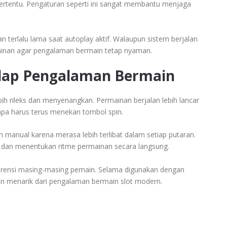
ertentu. Pengaturan seperti ini sangat membantu menjaga
 terlalu lama saat autoplay aktif. Walaupun sistem berjalan
ainan agar pengalaman bermain tetap nyaman.
dap Pengalaman Bermain
ih rileks dan menyenangkan. Permainan berjalan lebih lancar
npa harus terus menekan tombol spin.
manual karena merasa lebih terlibat dalam setiap putaran.
 dan menentukan ritme permainan secara langsung.
erensi masing-masing pemain. Selama digunakan dengan
gian menarik dari pengalaman bermain slot modern.