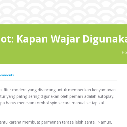
Slot: Kapan Wajar Digunak
H
omments
ai fitur modern yang dirancang untuk memberikan kenyamanan
itur yang paling sering digunakan oleh pemain adalah autoplay.
npa harus menekan tombol spin secara manual setiap kali
antu karena membuat permainan terasa lebih santai. Namun,