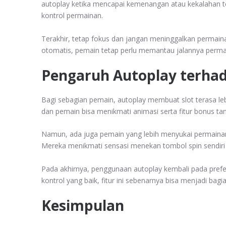
autoplay ketika mencapai kemenangan atau kekalahan t
kontrol permainan.
Terakhir, tetap fokus dan jangan meninggalkan permainan
otomatis, pemain tetap perlu memantau jalannya perm
Pengaruh Autoplay terha
Bagi sebagian pemain, autoplay membuat slot terasa leb
dan pemain bisa menikmati animasi serta fitur bonus ta
Namun, ada juga pemain yang lebih menyukai permainan 
Mereka menikmati sensasi menekan tombol spin sendiri
Pada akhirnya, penggunaan autoplay kembali pada pref
kontrol yang baik, fitur ini sebenarnya bisa menjadi ba
Kesimpulan