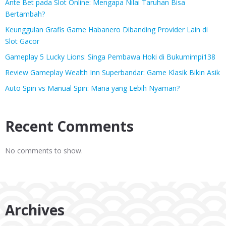
Ante Bet pada Slot Online: Mengapa Nilai Taruhan Bisa
Bertambah?
Keunggulan Grafis Game Habanero Dibanding Provider Lain di
Slot Gacor
Gameplay 5 Lucky Lions: Singa Pembawa Hoki di Bukumimpi138
Review Gameplay Wealth Inn Superbandar: Game Klasik Bikin Asik
Auto Spin vs Manual Spin: Mana yang Lebih Nyaman?
Recent Comments
No comments to show.
Archives