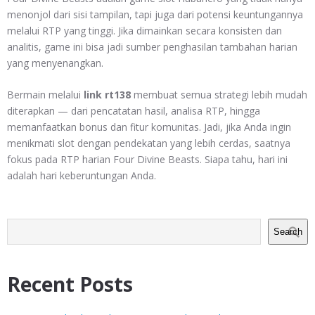
menonjol dari sisi tampilan, tapi juga dari potensi keuntungannya
melalui RTP yang tinggi. Jika dimainkan secara konsisten dan
analitis, game ini bisa jadi sumber penghasilan tambahan harian
yang menyenangkan.
Bermain melalui
link rt138
membuat semua strategi lebih mudah
diterapkan — dari pencatatan hasil, analisa RTP, hingga
memanfaatkan bonus dan fitur komunitas. Jadi, jika Anda ingin
menikmati slot dengan pendekatan yang lebih cerdas, saatnya
fokus pada RTP harian Four Divine Beasts. Siapa tahu, hari ini
adalah hari keberuntungan Anda.
Search
Recent Posts