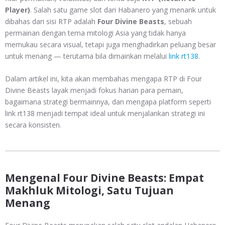
Player)
. Salah satu game slot dari Habanero yang menarik untuk
dibahas dari sisi RTP adalah
Four Divine Beasts
, sebuah
permainan dengan tema mitologi Asia yang tidak hanya
memukau secara visual, tetapi juga menghadirkan peluang besar
untuk menang — terutama bila dimainkan melalui
link rt138
.
Dalam artikel ini, kita akan membahas mengapa RTP di Four
Divine Beasts layak menjadi fokus harian para pemain,
bagaimana strategi bermainnya, dan mengapa platform seperti
link rt138 menjadi tempat ideal untuk menjalankan strategi ini
secara konsisten.
Mengenal Four Divine Beasts: Empat
Makhluk Mitologi, Satu Tujuan
Menang