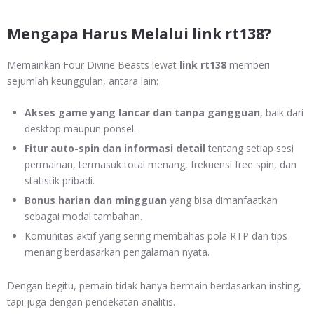
Mengapa Harus Melalui link rt138?
Memainkan Four Divine Beasts lewat
link rt138
memberi
sejumlah keunggulan, antara lain:
Akses game yang lancar dan tanpa gangguan
, baik dari
desktop maupun ponsel.
Fitur auto-spin dan informasi detail
tentang setiap sesi
permainan, termasuk total menang, frekuensi free spin, dan
statistik pribadi.
Bonus harian dan mingguan
yang bisa dimanfaatkan
sebagai modal tambahan.
Komunitas aktif yang sering membahas pola RTP dan tips
menang berdasarkan pengalaman nyata.
Dengan begitu, pemain tidak hanya bermain berdasarkan insting,
tapi juga dengan pendekatan analitis.