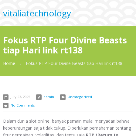
vitaliatechnology
Fokus RTP Four Divine Beasts
tiap Hari link rt138
Home
Fokus RTP Four Divine Beasts tiap Hari link rt138
July 23, 2025
admin
Uncategorized
No Comments
Dalam dunia slot online, banyak pemain mulai menyadari bahwa
keberuntungan saja tidak cukup. Diperlukan pemahaman tentang
fitur permainan, volatilitas, dan tentu saja
RTP (Return to