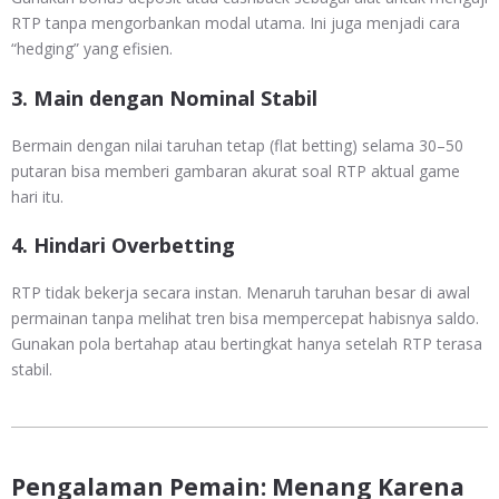
RTP tanpa mengorbankan modal utama. Ini juga menjadi cara
“hedging” yang efisien.
3.
Main dengan Nominal Stabil
Bermain dengan nilai taruhan tetap (flat betting) selama 30–50
putaran bisa memberi gambaran akurat soal RTP aktual game
hari itu.
4.
Hindari Overbetting
RTP tidak bekerja secara instan. Menaruh taruhan besar di awal
permainan tanpa melihat tren bisa mempercepat habisnya saldo.
Gunakan pola bertahap atau bertingkat hanya setelah RTP terasa
stabil.
Pengalaman Pemain: Menang Karena