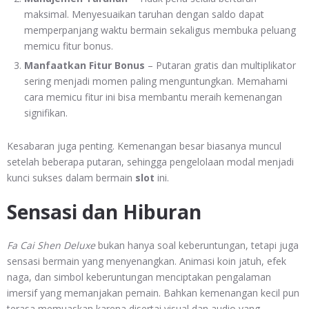
maksimal. Menyesuaikan taruhan dengan saldo dapat
memperpanjang waktu bermain sekaligus membuka peluang
memicu fitur bonus.
Manfaatkan Fitur Bonus
– Putaran gratis dan multiplikator
sering menjadi momen paling menguntungkan. Memahami
cara memicu fitur ini bisa membantu meraih kemenangan
signifikan.
Kesabaran juga penting. Kemenangan besar biasanya muncul
setelah beberapa putaran, sehingga pengelolaan modal menjadi
kunci sukses dalam bermain
slot
ini.
Sensasi dan Hiburan
Fa Cai Shen Deluxe
bukan hanya soal keberuntungan, tetapi juga
sensasi bermain yang menyenangkan. Animasi koin jatuh, efek
naga, dan simbol keberuntungan menciptakan pengalaman
imersif yang memanjakan pemain. Bahkan kemenangan kecil pun
terasa memuaskan karena disertai visual dan audio yang