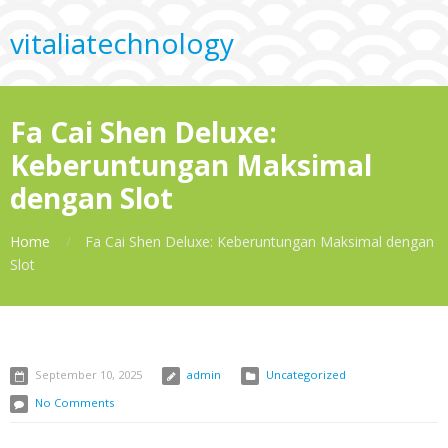
vitaliatechnology
Fa Cai Shen Deluxe:
Keberuntungan Maksimal
dengan Slot
Home
Fa Cai Shen Deluxe: Keberuntungan Maksimal dengan
Slot
September 10, 2025
admin
Uncategorized
No Comments