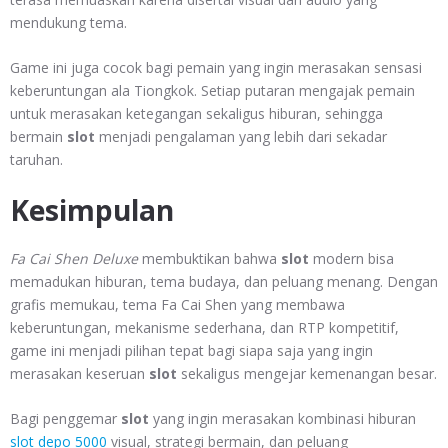
mendukung tema.
Game ini juga cocok bagi pemain yang ingin merasakan sensasi
keberuntungan ala Tiongkok. Setiap putaran mengajak pemain
untuk merasakan ketegangan sekaligus hiburan, sehingga
bermain
slot
menjadi pengalaman yang lebih dari sekadar
taruhan.
Kesimpulan
Fa Cai Shen Deluxe
membuktikan bahwa
slot
modern bisa
memadukan hiburan, tema budaya, dan peluang menang. Dengan
grafis memukau, tema Fa Cai Shen yang membawa
keberuntungan, mekanisme sederhana, dan RTP kompetitif,
game ini menjadi pilihan tepat bagi siapa saja yang ingin
merasakan keseruan
slot
sekaligus mengejar kemenangan besar.
Bagi penggemar
slot
yang ingin merasakan kombinasi hiburan
slot depo 5000
visual, strategi bermain, dan peluang