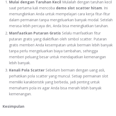
Mulai dengan Taruhan Kecil
Mulailah dengan taruhan kecil
saat pertama kali mencoba
demo slot scatter hitam
. Ini
memungkinkan Anda untuk mempelajari cara kerja fitur-fitur
dalam permainan tanpa mengeluarkan banyak modal. Setelah
merasa lebih percaya diri, Anda bisa meningkatkan taruhan.
Manfaatkan Putaran Gratis
Selalu manfaatkan fitur
putaran gratis yang diaktifkan oleh simbol scatter. Putaran
gratis memberi Anda kesempatan untuk bermain lebih banyak
tanpa perlu mengeluarkan biaya tambahan, sehingga
memberi peluang besar untuk mendapatkan kemenangan
lebih banyak.
Kenali Pola Scatter
Sebelum bermain dengan uang asli,
perhatikan pola scatter yang muncul. Setiap permainan slot
memiliki karakteristik yang berbeda, jadi penting untuk
memahami pola ini agar Anda bisa meraih lebih banyak
kemenangan.
Kesimpulan