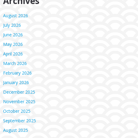
Archives
August 2026
July 2026
June 2026
May 2026
April 2026
March 2026
February 2026
January 2026
December 2025
November 2025
October 2025
September 2025
August 2025