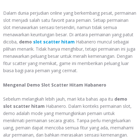
Dalam dunia perjudian online yang berkembang pesat, permainan
slot menjadi salah satu favorit para pemain. Setiap permainan
slot menawarkan sensasi tersendiri, namun tidak semua
menawarkan keuntungan besar. Di antara permainan yang patut
dicoba,
demo
slot scatter hitam
Habanero muncul sebagai
pilihan menarik. Tidak hanya menghibur, tetapi permainan ini juga
menawarkan peluang besar untuk meraih kemenangan. Dengan
fitur scatter yang memikat, game ini memberikan peluang luar
biasa bagi para pemain yang cermat.
Mengenal Demo Slot Scatter Hitam Habanero
Sebelum melangkah lebih jauh, mari kita bahas apa itu
demo
slot scatter hitam
Habanero. Dalam konteks permainan slot,
demo adalah mode yang memungkinkan pemain untuk
menikmati permainan secara gratis. Tanpa perlu mengeluarkan
uang, pemain dapat mencoba semua fitur yang ada, memahami
alur permainan, dan bahkan merasakan sensasi kemenangan.