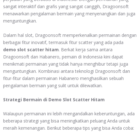
sangat interaktif dan grafis yang sangat canggih, Dragoonsoft
menawarkan pengalaman bermain yang menyenangkan dan juga
menguntungkan.
Dalam hal slot, Dragoonsoft memperkenalkan permainan dengan
berbagai fitur inovatif, termasuk fitur scatter yang ada pada
demo slot scatter hitam
. Berkat kerja sama antara
Dragoonsoft dan Habanero, pemain di Indonesia kini dapat
menikmati permainan yang tidak hanya menghibur tetapi juga
menguntungkan. Kombinasi antara teknologi Dragoonsoft dan
fitur-fitur dalam permainan Habanero menghasilkan sebuah
pengalaman bermain yang sulit untuk dilewatkan.
Strategi Bermain di Demo Slot Scatter Hitam
Walaupun permainan ini lebih mengandalkan keberuntungan, ada
beberapa strategi yang bisa meningkatkan peluang Anda untuk
meraih kemenangan. Berikut beberapa tips yang bisa Anda coba: