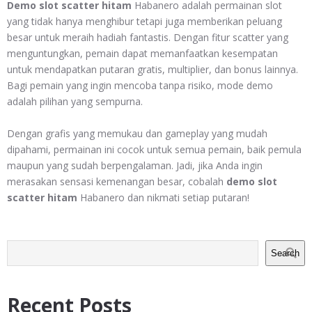
Demo slot scatter hitam
Habanero adalah permainan slot
yang tidak hanya menghibur tetapi juga memberikan peluang
besar untuk meraih hadiah fantastis. Dengan fitur scatter yang
menguntungkan, pemain dapat memanfaatkan kesempatan
untuk mendapatkan putaran gratis, multiplier, dan bonus lainnya.
Bagi pemain yang ingin mencoba tanpa risiko, mode demo
adalah pilihan yang sempurna.
Dengan grafis yang memukau dan gameplay yang mudah
dipahami, permainan ini cocok untuk semua pemain, baik pemula
maupun yang sudah berpengalaman. Jadi, jika Anda ingin
merasakan sensasi kemenangan besar, cobalah
demo slot
scatter hitam
Habanero dan nikmati setiap putaran!
Search
Recent Posts