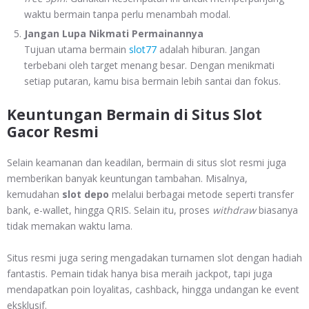
waktu bermain tanpa perlu menambah modal.
Jangan Lupa Nikmati Permainannya
Tujuan utama bermain
slot77
adalah hiburan. Jangan
terbebani oleh target menang besar. Dengan menikmati
setiap putaran, kamu bisa bermain lebih santai dan fokus.
Keuntungan Bermain di Situs Slot
Gacor Resmi
Selain keamanan dan keadilan, bermain di situs slot resmi juga
memberikan banyak keuntungan tambahan. Misalnya,
kemudahan
slot depo
melalui berbagai metode seperti transfer
bank, e-wallet, hingga QRIS. Selain itu, proses
withdraw
biasanya
tidak memakan waktu lama.
Situs resmi juga sering mengadakan turnamen slot dengan hadiah
fantastis. Pemain tidak hanya bisa meraih jackpot, tapi juga
mendapatkan poin loyalitas, cashback, hingga undangan ke event
eksklusif.