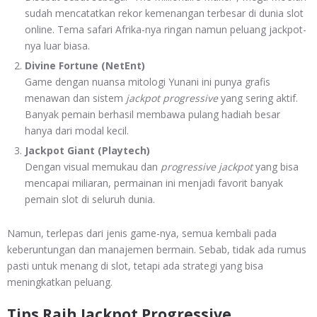
sudah mencatatkan rekor kemenangan terbesar di dunia slot
online. Tema safari Afrika-nya ringan namun peluang jackpot-
nya luar biasa.
Divine Fortune (NetEnt)
Game dengan nuansa mitologi Yunani ini punya grafis
menawan dan sistem
jackpot progressive
yang sering aktif.
Banyak pemain berhasil membawa pulang hadiah besar
hanya dari modal kecil.
Jackpot Giant (Playtech)
Dengan visual memukau dan
progressive jackpot
yang bisa
mencapai miliaran, permainan ini menjadi favorit banyak
pemain slot di seluruh dunia.
Namun, terlepas dari jenis game-nya, semua kembali pada
keberuntungan dan manajemen bermain. Sebab, tidak ada rumus
pasti untuk menang di slot, tetapi ada strategi yang bisa
meningkatkan peluang.
Tips Raih Jackpot Progressive