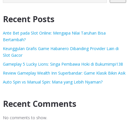
Recent Posts
Ante Bet pada Slot Online: Mengapa Nilai Taruhan Bisa
Bertambah?
Keunggulan Grafis Game Habanero Dibanding Provider Lain di
Slot Gacor
Gameplay 5 Lucky Lions: Singa Pembawa Hoki di Bukumimpi138
Review Gameplay Wealth Inn Superbandar: Game Klasik Bikin Asik
Auto Spin vs Manual Spin: Mana yang Lebih Nyaman?
Recent Comments
No comments to show.