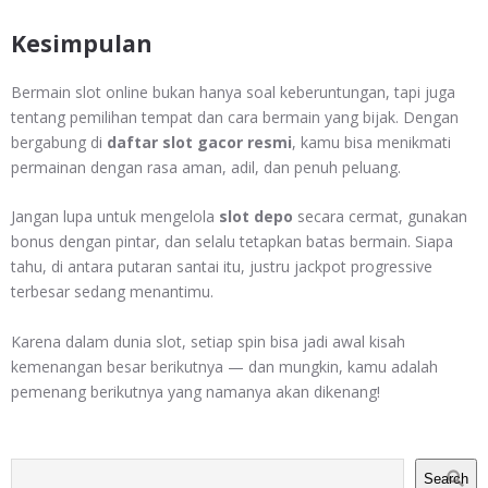
Kesimpulan
Bermain slot online bukan hanya soal keberuntungan, tapi juga
tentang pemilihan tempat dan cara bermain yang bijak. Dengan
bergabung di
daftar slot gacor resmi
, kamu bisa menikmati
permainan dengan rasa aman, adil, dan penuh peluang.
Jangan lupa untuk mengelola
slot depo
secara cermat, gunakan
bonus dengan pintar, dan selalu tetapkan batas bermain. Siapa
tahu, di antara putaran santai itu, justru jackpot progressive
terbesar sedang menantimu.
Karena dalam dunia slot, setiap spin bisa jadi awal kisah
kemenangan besar berikutnya — dan mungkin, kamu adalah
pemenang berikutnya yang namanya akan dikenang!
Search