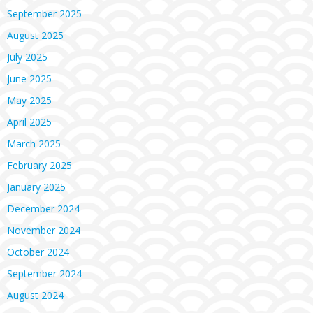
September 2025
August 2025
July 2025
June 2025
May 2025
April 2025
March 2025
February 2025
January 2025
December 2024
November 2024
October 2024
September 2024
August 2024