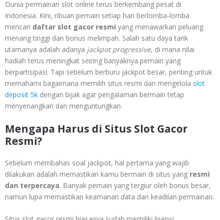
Dunia permainan slot online terus berkembang pesat di
Indonesia. Kini, ribuan pemain setiap hari berlomba-lomba
mencari
daftar slot gacor resmi
yang menawarkan peluang
menang tinggi dan bonus melimpah. Salah satu daya tarik
utamanya adalah adanya
jackpot progressive
, di mana nilai
hadiah terus meningkat seiring banyaknya pemain yang
berpartisipasi. Tapi sebelum berburu jackpot besar, penting untuk
memahami bagaimana memilih situs resmi dan mengelola
slot
deposit 5k
dengan bijak agar pengalaman bermain tetap
menyenangkan dan menguntungkan.
Mengapa Harus di Situs Slot Gacor
Resmi?
Sebelum membahas soal jackpot, hal pertama yang wajib
dilakukan adalah memastikan kamu bermain di situs yang
resmi
dan terpercaya
. Banyak pemain yang tergiur oleh bonus besar,
namun lupa memastikan keamanan data dan keadilan permainan.
Situs slot gacor resmi biasanya sudah memiliki lisensi