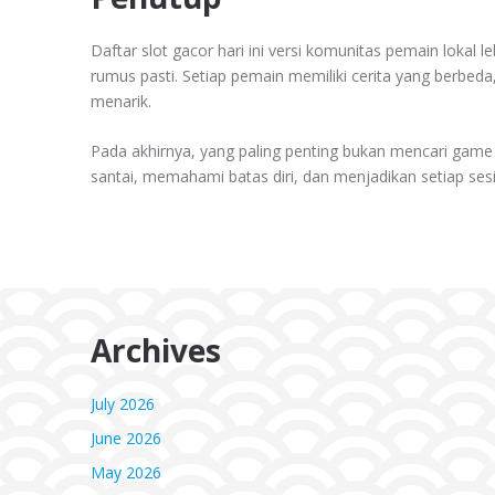
Daftar slot gacor hari ini versi komunitas pemain lokal 
rumus pasti. Setiap pemain memiliki cerita yang berbeda
menarik.
Pada akhirnya, yang paling penting bukan mencari game
santai, memahami batas diri, dan menjadikan setiap ses
Archives
July 2026
June 2026
May 2026