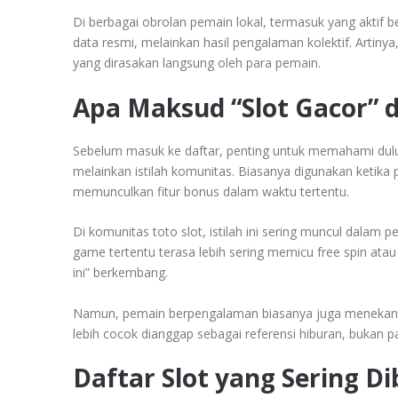
Di berbagai obrolan pemain lokal, termasuk yang aktif b
data resmi, melainkan hasil pengalaman kolektif. Artin
yang dirasakan langsung oleh para pemain.
Apa Maksud “Slot Gacor” 
Sebelum masuk ke daftar, penting untuk memahami dulu is
melainkan istilah komunitas. Biasanya digunakan ketik
memunculkan fitur bonus dalam waktu tertentu.
Di komunitas toto slot, istilah ini sering muncul dalam p
game tertentu terasa lebih sering memicu free spin atau s
ini” berkembang.
Namun, pemain berpengalaman biasanya juga menekankan 
lebih cocok dianggap sebagai referensi hiburan, bukan p
Daftar Slot yang Sering D