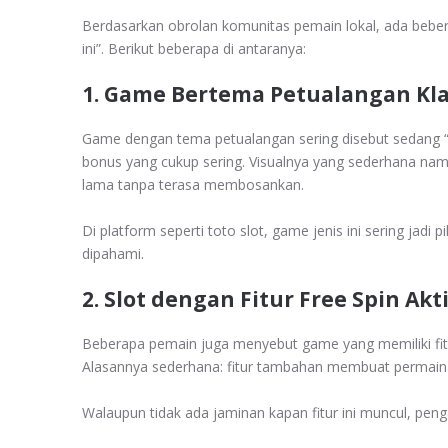
Berdasarkan obrolan komunitas pemain lokal, ada beb
ini”. Berikut beberapa di antaranya:
1. Game Bertema Petualangan Kla
Game dengan tema petualangan sering disebut sedang “
bonus yang cukup sering. Visualnya yang sederhana n
lama tanpa terasa membosankan.
Di platform seperti toto slot, game jenis ini sering jadi
dipahami.
2. Slot dengan Fitur Free Spin Akt
Beberapa pemain juga menyebut game yang memiliki fitur
Alasannya sederhana: fitur tambahan membuat permainan
Walaupun tidak ada jaminan kapan fitur ini muncul, pen