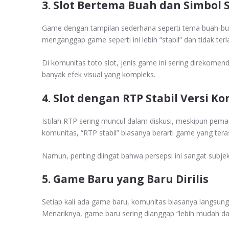
3. Slot Bertema Buah dan Simbol
Game dengan tampilan sederhana seperti tema buah-bu
menganggap game seperti ini lebih “stabil” dan tidak terla
Di komunitas toto slot, jenis game ini sering direkomen
banyak efek visual yang kompleks.
4. Slot dengan RTP Stabil Versi K
Istilah RTP sering muncul dalam diskusi, meskipun pema
komunitas, “RTP stabil” biasanya berarti game yang ter
Namun, penting diingat bahwa persepsi ini sangat subjek
5. Game Baru yang Baru Dirilis
Setiap kali ada game baru, komunitas biasanya langs
Menariknya, game baru sering dianggap “lebih mudah d