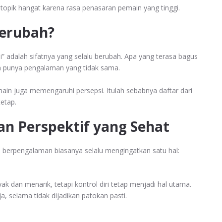
 topik hangat karena rasa penasaran pemain yang tinggi.
Berubah?
 ini” adalah sifatnya yang selalu berubah. Apa yang terasa bagus
main punya pengalaman yang tidak sama.
main juga memengaruhi persepsi. Itulah sebabnya daftar dari
etap.
n Perspektif yang Sehat
n berpengalaman biasanya selalu mengingatkan satu hal:
ak dan menarik, tetapi kontrol diri tetap menjadi hal utama.
a, selama tidak dijadikan patokan pasti.