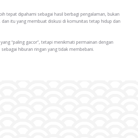
lebih tepat dipahami sebagai hasil berbagi pengalaman, bukan
, dan itu yang membuat diskusi di komunitas tetap hidup dan
 yang “paling gacor”, tetapi menikmati permainan dengan
i sebagai hiburan ringan yang tidak membebani.