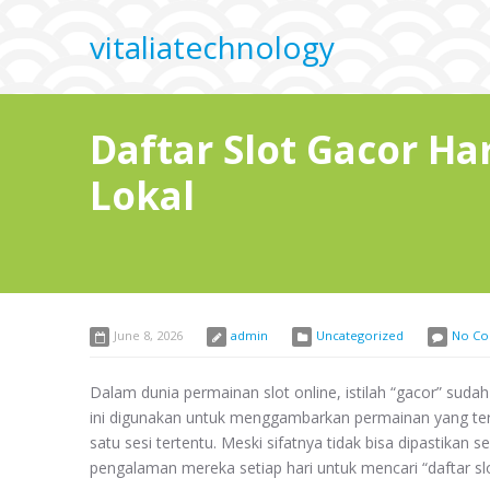
vitaliatechnology
Daftar Slot Gacor Ha
Lokal
June 8, 2026
admin
Uncategorized
No C
Dalam dunia permainan slot online, istilah “gacor” suda
ini digunakan untuk menggambarkan permainan yang te
satu sesi tertentu. Meski sifatnya tidak bisa dipastikan
pengalaman mereka setiap hari untuk mencari “daftar slo