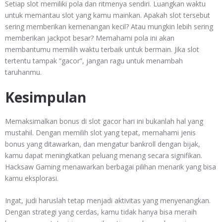
Setiap slot memiliki pola dan ritmenya sendiri. Luangkan waktu
untuk memantau slot yang kamu mainkan. Apakah slot tersebut
sering memberikan kemenangan kecil? Atau mungkin lebih sering
memberikan jackpot besar? Memahami pola ini akan
membantumu memilih waktu terbaik untuk bermain. Jika slot
tertentu tampak “gacor”, jangan ragu untuk menambah
taruhanmu.
Kesimpulan
Memaksimalkan bonus di slot gacor hari ini bukanlah hal yang
mustahil. Dengan memilih slot yang tepat, memahami jenis
bonus yang ditawarkan, dan mengatur bankroll dengan bijak,
kamu dapat meningkatkan peluang menang secara signifikan.
Hacksaw Gaming menawarkan berbagai pilihan menarik yang bisa
kamu eksplorasi.
Ingat, judi haruslah tetap menjadi aktivitas yang menyenangkan.
Dengan strategi yang cerdas, kamu tidak hanya bisa meraih