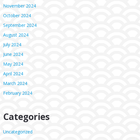
November 2024
October 2024
September 2024
August 2024
July 2024
June 2024
May 2024
April 2024
March 2024
February 2024
Categories
Uncategorized