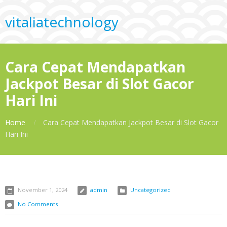
vitaliatechnology
Cara Cepat Mendapatkan
Jackpot Besar di Slot Gacor
Hari Ini
Home
Cara Cepat Mendapatkan Jackpot Besar di Slot Gacor
Hari Ini
November 1, 2024
admin
Uncategorized
No Comments