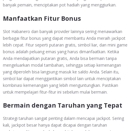
banyak pemain, menciptakan pot hadiah yang menggiurkan.
Manfaatkan Fitur Bonus
Slot Habanero dan banyak provider lainnya sering menawarkan
berbagai fitur bonus yang dapat membantu Anda meraih jackpot
lebih cepat. Fitur seperti putaran gratis, simbol liar, dan mini game
bonus adalah peluang emas yang harus dimanfaatkan. Ketika
Anda mendapatkan putaran gratis, Anda bisa bermain tanpa
mengeluarkan modal tambahan, sehingga setiap kemenangan
yang diperoleh bisa langsung masuk ke saldo Anda. Selain itu,
simbol liar dapat menggantikan simbol lain untuk menciptakan
kombinasi kemenangan yang lebih menguntungkan. Pastikan
untuk mempelajari fitur-fitur ini sebelum mulai bermain.
Bermain dengan Taruhan yang Tepat
Strategi taruhan sangat penting dalam mencapai jackpot. Sering
kali, jackpot besar hanya dapat dicapai dengan taruhan