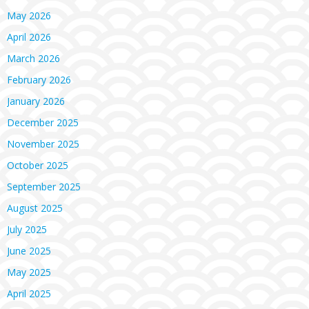
May 2026
April 2026
March 2026
February 2026
January 2026
December 2025
November 2025
October 2025
September 2025
August 2025
July 2025
June 2025
May 2025
April 2025