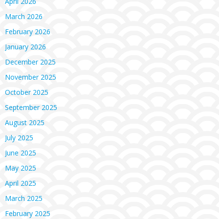
April 2026
March 2026
February 2026
January 2026
December 2025
November 2025
October 2025
September 2025
August 2025
July 2025
June 2025
May 2025
April 2025
March 2025
February 2025