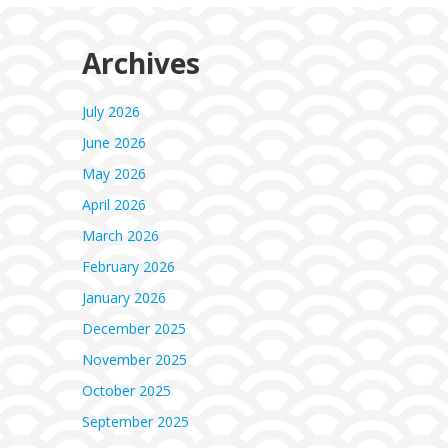
Archives
July 2026
June 2026
May 2026
April 2026
March 2026
February 2026
January 2026
December 2025
November 2025
October 2025
September 2025