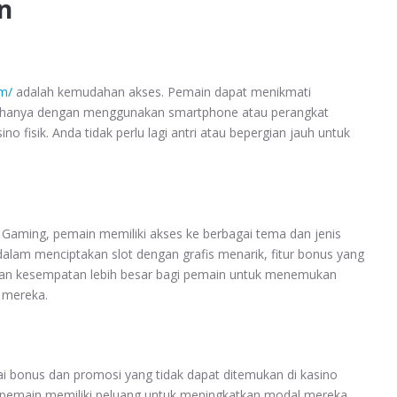
n
om/
adalah kemudahan akses. Pemain dapat menikmati
a, hanya dengan menggunakan smartphone atau perangkat
sino fisik. Anda tidak perlu lagi antri atau bepergian jauh untuk
ming, pemain memiliki akses ke berbagai tema dan jenis
alam menciptakan slot dengan grafis menarik, fitur bonus yang
kan kesempatan lebih besar bagi pemain untuk menemukan
 mereka.
i bonus dan promosi yang tidak dapat ditemukan di kasino
n, pemain memiliki peluang untuk meningkatkan modal mereka.