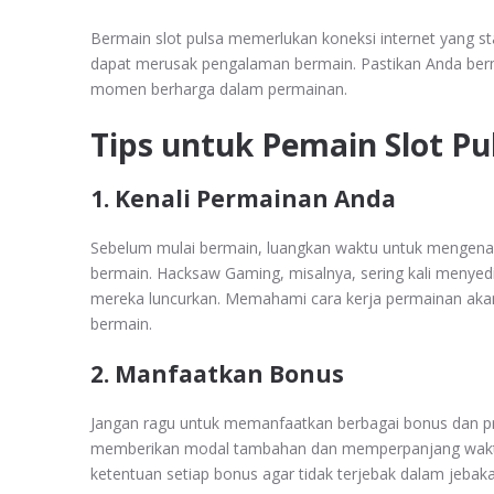
Bermain slot pulsa memerlukan koneksi internet yang sta
dapat merusak pengalaman bermain. Pastikan Anda berma
momen berharga dalam permainan.
Tips untuk Pemain Slot Pu
1. Kenali Permainan Anda
Sebelum mulai bermain, luangkan waktu untuk mengenal b
bermain. Hacksaw Gaming, misalnya, sering kali menyed
mereka luncurkan. Memahami cara kerja permainan aka
bermain.
2. Manfaatkan Bonus
Jangan ragu untuk memanfaatkan berbagai bonus dan pro
memberikan modal tambahan dan memperpanjang waktu
ketentuan setiap bonus agar tidak terjebak dalam jebak