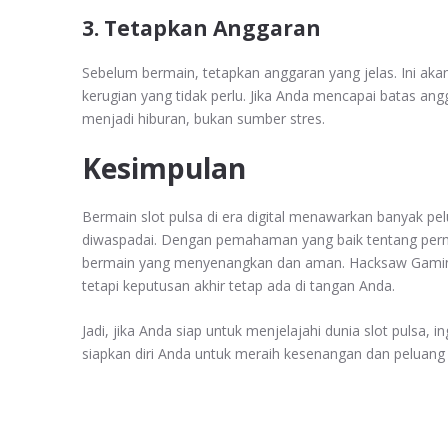
3. Tetapkan Anggaran
Sebelum bermain, tetapkan anggaran yang jelas. Ini 
kerugian yang tidak perlu. Jika Anda mencapai batas ang
menjadi hiburan, bukan sumber stres.
Kesimpulan
Bermain slot pulsa di era digital menawarkan banyak pe
diwaspadai. Dengan pemahaman yang baik tentang perm
bermain yang menyenangkan dan aman. Hacksaw Gaming
tetapi keputusan akhir tetap ada di tangan Anda.
Jadi, jika Anda siap untuk menjelajahi dunia slot pulsa, 
siapkan diri Anda untuk meraih kesenangan dan peluang