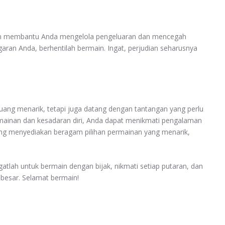
akan membantu Anda mengelola pengeluaran dan mencegah
garan Anda, berhentilah bermain. Ingat, perjudian seharusnya
luang menarik, tetapi juga datang dengan tantangan yang perlu
ainan dan kesadaran diri, Anda dapat menikmati pengalaman
 menyediakan beragam pilihan permainan yang menarik,
ingatlah untuk bermain dengan bijak, nikmati setiap putaran, dan
 besar. Selamat bermain!