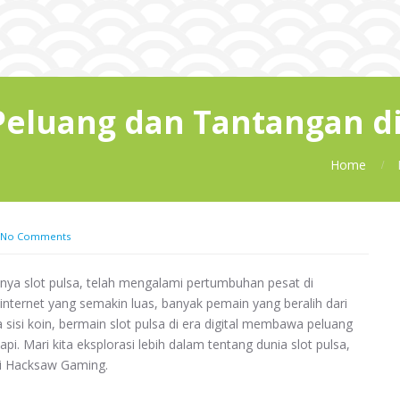
Peluang dan Tantangan di 
Home
No Comments
snya slot pulsa, telah mengalami pertumbuhan pesat di
internet yang semakin luas, banyak pemain yang beralih dari
a sisi koin, bermain slot pulsa di era digital membawa peluang
. Mari kita eksplorasi lebih dalam tentang dunia slot pulsa,
i Hacksaw Gaming.