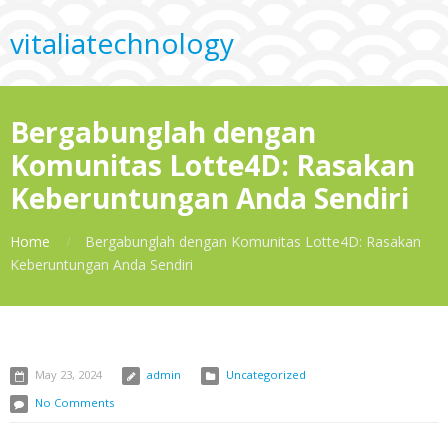
vitaliatechnology
Bergabunglah dengan
Komunitas Lotte4D: Rasakan
Keberuntungan Anda Sendiri
Home
Bergabunglah dengan Komunitas Lotte4D: Rasakan
Keberuntungan Anda Sendiri
May 23, 2024
admin
Uncategorized
No Comments