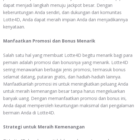
dapat menjadi langkah menuju jackpot besar. Dengan
keberuntungan Anda sendiri, dan dukungan dari komunitas
Lotte4D, Anda dapat meraih impian Anda dan menjadikannya
kenyataan.
Manfaatkan Promosi dan Bonus Menarik
Salah satu hal yang membuat Lotte4D begitu menarik bagi para
pemain adalah promosi dan bonusnya yang menarik. Lotte4D
sering menawarkan berbagai jenis promosi, termasuk bonus
selamat datang, putaran gratis, dan hadiah-hadiah lainnya.
Manfaatkanlah promosi ini untuk meningkatkan peluang Anda
untuk meraih kemenangan besar tanpa harus mengeluarkan
banyak uang. Dengan memanfaatkan promosi dan bonus ini,
Anda dapat memperoleh keuntungan maksimal dari pengalaman
bermain Anda di Lotte4D.
Strategi untuk Meraih Kemenangan