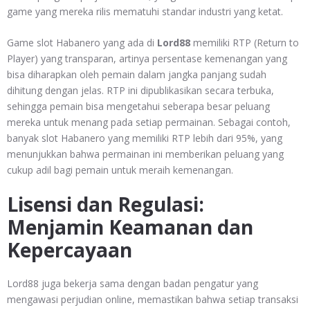
game yang mereka rilis mematuhi standar industri yang ketat.
Game slot Habanero yang ada di
Lord88
memiliki RTP (Return to
Player) yang transparan, artinya persentase kemenangan yang
bisa diharapkan oleh pemain dalam jangka panjang sudah
dihitung dengan jelas. RTP ini dipublikasikan secara terbuka,
sehingga pemain bisa mengetahui seberapa besar peluang
mereka untuk menang pada setiap permainan. Sebagai contoh,
banyak slot Habanero yang memiliki RTP lebih dari 95%, yang
menunjukkan bahwa permainan ini memberikan peluang yang
cukup adil bagi pemain untuk meraih kemenangan.
Lisensi dan Regulasi:
Menjamin Keamanan dan
Kepercayaan
Lord88 juga bekerja sama dengan badan pengatur yang
mengawasi perjudian online, memastikan bahwa setiap transaksi