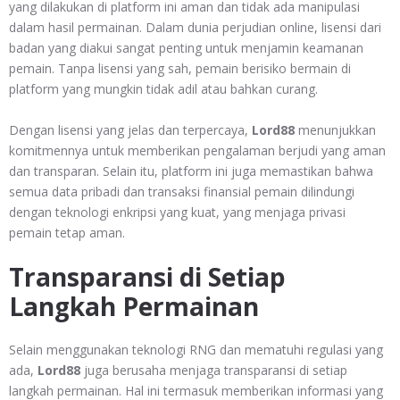
yang dilakukan di platform ini aman dan tidak ada manipulasi
dalam hasil permainan. Dalam dunia perjudian online, lisensi dari
badan yang diakui sangat penting untuk menjamin keamanan
pemain. Tanpa lisensi yang sah, pemain berisiko bermain di
platform yang mungkin tidak adil atau bahkan curang.
Dengan lisensi yang jelas dan terpercaya,
Lord88
menunjukkan
komitmennya untuk memberikan pengalaman berjudi yang aman
dan transparan. Selain itu, platform ini juga memastikan bahwa
semua data pribadi dan transaksi finansial pemain dilindungi
dengan teknologi enkripsi yang kuat, yang menjaga privasi
pemain tetap aman.
Transparansi di Setiap
Langkah Permainan
Selain menggunakan teknologi RNG dan mematuhi regulasi yang
ada,
Lord88
juga berusaha menjaga transparansi di setiap
langkah permainan. Hal ini termasuk memberikan informasi yang