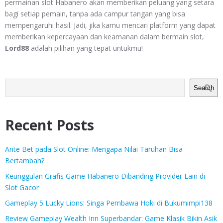
permainan slot Habanero akan memberikan peluang yang setara
bagi setiap pemain, tanpa ada campur tangan yang bisa
mempengaruhi hasil. Jadi, jika kamu mencari platform yang dapat
memberikan kepercayaan dan keamanan dalam bermain slot,
Lord88
adalah pilihan yang tepat untukmu!
Search
Recent Posts
Ante Bet pada Slot Online: Mengapa Nilai Taruhan Bisa
Bertambah?
Keunggulan Grafis Game Habanero Dibanding Provider Lain di
Slot Gacor
Gameplay 5 Lucky Lions: Singa Pembawa Hoki di Bukumimpi138
Review Gameplay Wealth Inn Superbandar: Game Klasik Bikin Asik