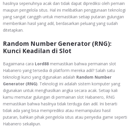
hasilnya sepenuhnya acak dan tidak dapat diprediksi oleh pemain
maupun pengelola situs. Hal ini melibatkan penggunaan teknologi
yang sangat canggih untuk memastikan setiap putaran gulungan
memberikan hasil yang adil, berdasarkan peluang yang sudah
ditetapkan.
Random Number Generator (RNG):
Kunci Keadilan di Slot
Bagaimana cara
Lord88
memastikan bahwa permainan slot
Habanero yang tersedia di platform mereka adil? Salah satu
teknologi kunci yang digunakan adalah
Random Number
Generator (RNG)
. Teknologi ini adalah sistem komputer yang
digunakan untuk menghasilkan angka secara acak. Setiap kali
kamu memutar gulungan di permainan slot Habanero, RNG
memastikan bahwa hasilnya tidak terduga dan adil. Ini berarti
tidak ada yang bisa memprediksi atau memanipulasi hasil
putaran, bahkan pihak pengelola situs atau penyedia game seperti
Habanero sekalipun.