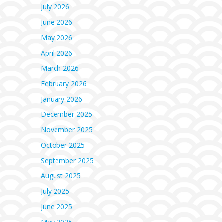
July 2026
June 2026
May 2026
April 2026
March 2026
February 2026
January 2026
December 2025
November 2025
October 2025
September 2025
August 2025
July 2025
June 2025
May 2025