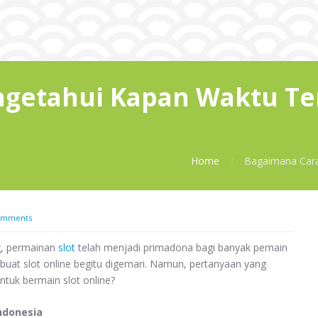
getahui Kapan Waktu Ter
Home
Bagaimana Cara
omments
g, permainan
slot
telah menjadi primadona bagi banyak pemain
at slot online begitu digemari.
Namun, pertanyaan yang
ntuk bermain slot online?
ndonesia