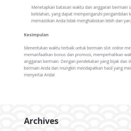
Menetapkan batasan waktu dan anggaran bermain sa
kelelahan, yang dapat mempengaruhi pengambilan ke
memastikan Anda tidak menghabiskan lebih dari y
Kesimpulan
Menentukan waktu terbaik untuk bermain slot online m
memanfaatkan bonus dan promosi, memperhatikan waktu
anggaran bermain.
Dengan pendekatan yang bijak dan s
bermain Anda dan mungkin mendapatkan hasil yang m
menyertai Anda!​
Archives