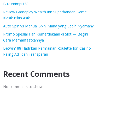
Bukumimpi138
Review Gameplay Wealth Inn Superbandar: Game
Klasik Bikin Asik
Auto Spin vs Manual Spin: Mana yang Lebih Nyaman?
Promo Spesial Hari Kemerdekaan di Slot — Begini
Cara Memanfaatkannya
Betwin188 Hadirkan Permainan Roulette Ion Casino
Paling Adil dan Transparan
Recent Comments
No comments to show.