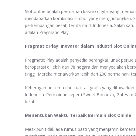
Slot online adalah permainan kasino digital yang memu
mendapatkan kombinasi simbol yang menguntungkan.
S
perkembangan pesat, terutama di Indonesia.
Salah satu
adalah Pragmatic Play.
Pragmatic Play: Inovator dalam Industri Slot Onlin
Pragmatic Play adalah penyedia perangkat lunak perjudia
beroperasi di lebih dari 78 negara dan menyediakan berb
tinggi.
Mereka menawarkan lebih dari 200 permainan, terma
Keberagaman tema dan kualitas grafis yang ditawarkan 
Indonesia.
Permainan seperti Sweet Bonanza, Gates of O
lokal.
Menentukan Waktu Terbaik Bermain Slot Online
Meskipun tidak ada rumus pasti yang menjamin kemenang