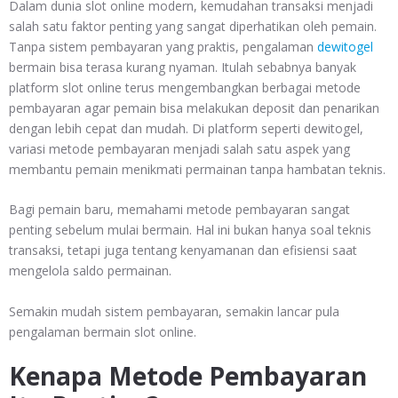
Dalam dunia slot online modern, kemudahan transaksi menjadi
salah satu faktor penting yang sangat diperhatikan oleh pemain.
Tanpa sistem pembayaran yang praktis, pengalaman
dewitogel
bermain bisa terasa kurang nyaman. Itulah sebabnya banyak
platform slot online terus mengembangkan berbagai metode
pembayaran agar pemain bisa melakukan deposit dan penarikan
dengan lebih cepat dan mudah. Di platform seperti dewitogel,
variasi metode pembayaran menjadi salah satu aspek yang
membantu pemain menikmati permainan tanpa hambatan teknis.
Bagi pemain baru, memahami metode pembayaran sangat
penting sebelum mulai bermain. Hal ini bukan hanya soal teknis
transaksi, tetapi juga tentang kenyamanan dan efisiensi saat
mengelola saldo permainan.
Semakin mudah sistem pembayaran, semakin lancar pula
pengalaman bermain slot online.
Kenapa Metode Pembayaran