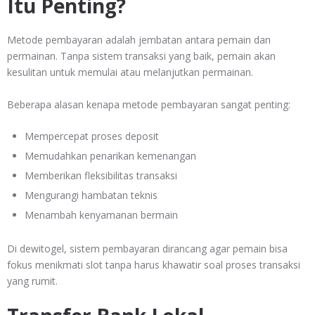
Itu Penting?
Metode pembayaran adalah jembatan antara pemain dan
permainan. Tanpa sistem transaksi yang baik, pemain akan
kesulitan untuk memulai atau melanjutkan permainan.
Beberapa alasan kenapa metode pembayaran sangat penting:
Mempercepat proses deposit
Memudahkan penarikan kemenangan
Memberikan fleksibilitas transaksi
Mengurangi hambatan teknis
Menambah kenyamanan bermain
Di dewitogel, sistem pembayaran dirancang agar pemain bisa
fokus menikmati slot tanpa harus khawatir soal proses transaksi
yang rumit.