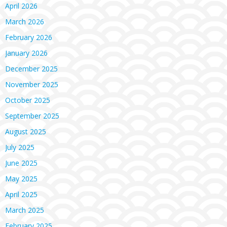
April 2026
March 2026
February 2026
January 2026
December 2025
November 2025
October 2025
September 2025
August 2025
July 2025
June 2025
May 2025
April 2025
March 2025
February 2025