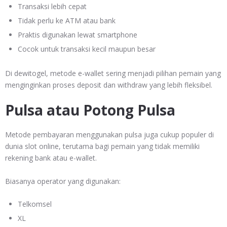
Transaksi lebih cepat
Tidak perlu ke ATM atau bank
Praktis digunakan lewat smartphone
Cocok untuk transaksi kecil maupun besar
Di dewitogel, metode e-wallet sering menjadi pilihan pemain yang
menginginkan proses deposit dan withdraw yang lebih fleksibel.
Pulsa atau Potong Pulsa
Metode pembayaran menggunakan pulsa juga cukup populer di
dunia slot online, terutama bagi pemain yang tidak memiliki
rekening bank atau e-wallet.
Biasanya operator yang digunakan:
Telkomsel
XL