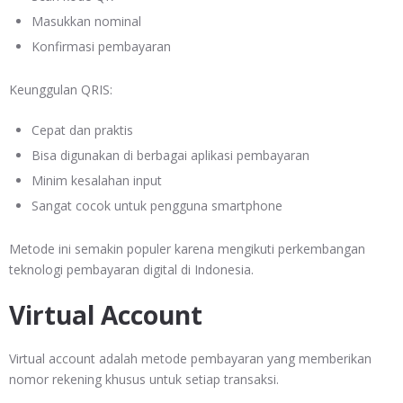
Masukkan nominal
Konfirmasi pembayaran
Keunggulan QRIS:
Cepat dan praktis
Bisa digunakan di berbagai aplikasi pembayaran
Minim kesalahan input
Sangat cocok untuk pengguna smartphone
Metode ini semakin populer karena mengikuti perkembangan
teknologi pembayaran digital di Indonesia.
Virtual Account
Virtual account adalah metode pembayaran yang memberikan
nomor rekening khusus untuk setiap transaksi.