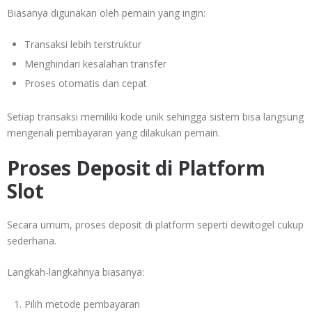
Biasanya digunakan oleh pemain yang ingin:
Transaksi lebih terstruktur
Menghindari kesalahan transfer
Proses otomatis dan cepat
Setiap transaksi memiliki kode unik sehingga sistem bisa langsung
mengenali pembayaran yang dilakukan pemain.
Proses Deposit di Platform
Slot
Secara umum, proses deposit di platform seperti dewitogel cukup
sederhana.
Langkah-langkahnya biasanya:
Pilih metode pembayaran