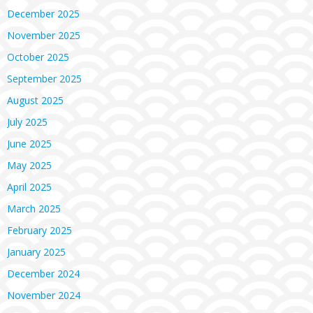
December 2025
November 2025
October 2025
September 2025
August 2025
July 2025
June 2025
May 2025
April 2025
March 2025
February 2025
January 2025
December 2024
November 2024