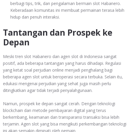
berbagi tips, trik, dan pengalaman bermain slot Habanero.
Keberadaan komunitas ini membuat permainan terasa lebih
hidup dan penuh interaksi.
Tantangan dan Prospek ke
Depan
Meski tren slot Habanero dan agen slot di Indonesia sangat
positif, ada beberapa tantangan yang harus dihadapi. Regulasi
yang ketat soal perjudian online menjadi penghalang bagi
beberapa agen slot untuk beroperasi secara terbuka. Selain itu,
edukasi mengenai perjudian yang sehat juga masih perlu
ditingkatkan agar tidak terjadi penyalahgunaan.
Namun, prospek ke depan sangat cerah. Dengan teknologi
blockchain dan metode pembayaran digital yang terus
berkembang, keamanan dan transparansi transaksi bisa lebih
terjamin. Agen slot yang bisa mengikuti perkembangan teknologi
ini akan semakin diminati oleh pemain.