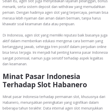
Selain itu, agen slot juga menyediakan layanan pelanggan, bonus
menarik, serta sistem deposit dan withdraw yang memudahkan
pemain. Dengan hadirnya agen slot yang terpercaya, pemain bisa
merasa lebih nyaman dan aman dalam bermain, tanpa harus
khawatir soal keamanan data atau penipuan.
Di Indonesia, agen slot yang memiliki reputasi baik biasanya juga
aktif dalam memberikan edukasi mengenai cara bermain yang
bertanggung jawab, sehingga tren positif dalam perjudian online
bisa terus terjaga. Ini menjadi hal penting karena pasar Indonesia
sangat potensial, namun juga sensitif terhadap aspek legalitas
dan keamanan.
Minat Pasar Indonesia
Terhadap Slot Habanero
Minat pasar Indonesia terhadap permainan slot, khususnya dari
Habanero, menunjukkan peningkatan yang signifikan dalam
beberapa tahun terakhir. Data internal agen slot menunjukkan