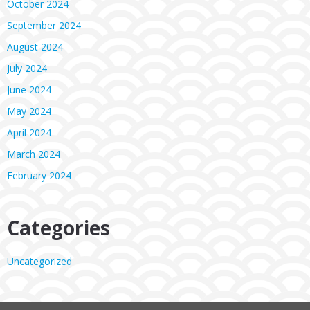
October 2024
September 2024
August 2024
July 2024
June 2024
May 2024
April 2024
March 2024
February 2024
Categories
Uncategorized