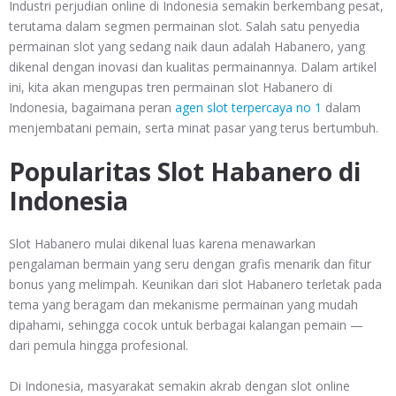
Industri perjudian online di Indonesia semakin berkembang pesat,
terutama dalam segmen permainan slot. Salah satu penyedia
permainan slot yang sedang naik daun adalah Habanero, yang
dikenal dengan inovasi dan kualitas permainannya. Dalam artikel
ini, kita akan mengupas tren permainan slot Habanero di
Indonesia, bagaimana peran
agen slot terpercaya no 1
dalam
menjembatani pemain, serta minat pasar yang terus bertumbuh.
Popularitas Slot Habanero di
Indonesia
Slot Habanero mulai dikenal luas karena menawarkan
pengalaman bermain yang seru dengan grafis menarik dan fitur
bonus yang melimpah. Keunikan dari slot Habanero terletak pada
tema yang beragam dan mekanisme permainan yang mudah
dipahami, sehingga cocok untuk berbagai kalangan pemain —
dari pemula hingga profesional.
Di Indonesia, masyarakat semakin akrab dengan slot online