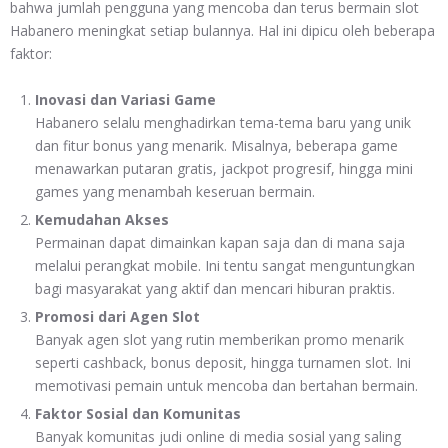
bahwa jumlah pengguna yang mencoba dan terus bermain slot
Habanero meningkat setiap bulannya. Hal ini dipicu oleh beberapa
faktor:
Inovasi dan Variasi Game
Habanero selalu menghadirkan tema-tema baru yang unik
dan fitur bonus yang menarik. Misalnya, beberapa game
menawarkan putaran gratis, jackpot progresif, hingga mini
games yang menambah keseruan bermain.
Kemudahan Akses
Permainan dapat dimainkan kapan saja dan di mana saja
melalui perangkat mobile. Ini tentu sangat menguntungkan
bagi masyarakat yang aktif dan mencari hiburan praktis.
Promosi dari Agen Slot
Banyak agen slot yang rutin memberikan promo menarik
seperti cashback, bonus deposit, hingga turnamen slot. Ini
memotivasi pemain untuk mencoba dan bertahan bermain.
Faktor Sosial dan Komunitas
Banyak komunitas judi online di media sosial yang saling