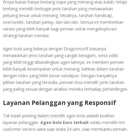
Eropa bukan hanya tentang siapa yang menang atau kalah, tetapi
tentang memilih berbagai jenis taruhan yang menawarkan
peluang besar untuk menang. Misalnya, taruhan handicap,
over/under, taruhan parlay, dan lain-lain. Semua ini memberikan
variasi yang lebih banyak bagi pemain untuk mengeksplorasi
strategi taruhan mereka.
Agen bola yang bekerja dengan Dragoonsoft biasanya
menawarkan jenis taruhan yang sangat beragam, serta odds
yang lebih tinggi dibandingkan agen lainnya. Ini memberi pemain
lebih banyak kesempatan untuk menang, bahkan dalam taruhan
dengan risiko yang lebih besar sekalipun. Dengan banyaknya
pilihan taruhan yang tersedia, pemain bisa memilih jenis taruhan
yang paling sesuai dengan analisis mereka terhadap pertandingan.
Layanan Pelanggan yang Responsif
Tak kalah penting dalam memilih agen bola adalah kualitas
layanan pelanggan.
Agen bola Euro terbaik
selalu memiliki tim
customer service yang siap sedia 24 jam, siap membantu pemain