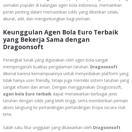
semakin populer di kalangan agen bola Indonesia, memainkan
peran penting dalam memastikan odds yang diberikan selalu
akurat, adil, dan menguntungkan bagi pemain.
Keunggulan Agen Bola Euro Terbaik
yang Bekerja Sama dengan
Dragoonsoft
Perangkat lunak yang digunakan oleh agen bola sangat
mempengaruhi kualitas pengalaman taruhan.
Dragoonsoft
dikenal karena kemampuannya untuk menyediakan platform yang
tidak hanya user-friendly, tetapi juga memiliki sistem taruhan yang
sangat efisien dan aman. Dengan menggunakan Dragoonsoft,
agen bola Euro terbaik
dapat menawarkan berbagai jenis
taruhan dengan odds yang lebih tinggi, serta memberikan pemain
akses langsung ke pertandingan-pertandingan Eropa secara real-
time.
Salah satu fitur unggulan yang ditawarkan oleh
Dragoonsoft