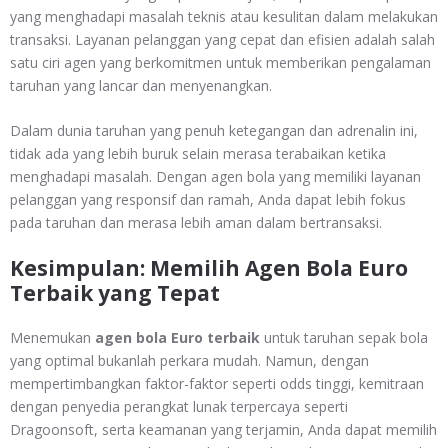
yang menghadapi masalah teknis atau kesulitan dalam melakukan
transaksi. Layanan pelanggan yang cepat dan efisien adalah salah
satu ciri agen yang berkomitmen untuk memberikan pengalaman
taruhan yang lancar dan menyenangkan.
Dalam dunia taruhan yang penuh ketegangan dan adrenalin ini,
tidak ada yang lebih buruk selain merasa terabaikan ketika
menghadapi masalah. Dengan agen bola yang memiliki layanan
pelanggan yang responsif dan ramah, Anda dapat lebih fokus
pada taruhan dan merasa lebih aman dalam bertransaksi.
Kesimpulan: Memilih Agen Bola Euro
Terbaik yang Tepat
Menemukan
agen bola Euro terbaik
untuk taruhan sepak bola
yang optimal bukanlah perkara mudah. Namun, dengan
mempertimbangkan faktor-faktor seperti odds tinggi, kemitraan
dengan penyedia perangkat lunak terpercaya seperti
Dragoonsoft, serta keamanan yang terjamin, Anda dapat memilih