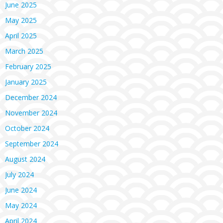
June 2025
May 2025
April 2025
March 2025
February 2025
January 2025
December 2024
November 2024
October 2024
September 2024
August 2024
July 2024
June 2024
May 2024
April 2024