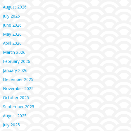
August 2026
July 2026
June 2026
May 2026
April 2026
March 2026
February 2026
January 2026
December 2025
November 2025
October 2025
September 2025
August 2025
July 2025