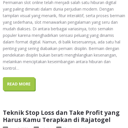
Permainan slot online telah menjadi salah satu hiburan digital
yang paling diminati dalam dunia perjudian modern. Dengan
tampilan visual yang menarik, fitur interaktif, serta proses bermain
yang sederhana, slot menawarkan pengalaman yang seru dan
mudah diakses. Di antara berbagai variasinya, toto semakin
populer karena menghadirkan sensasi peluang yang dinamis
dalam format digital. Namun, di balik keseruannya, ada satu hal
penting yang sering diabaikan pemain: disiplin. Bermain dengan
pendekatan disiplin bukan berarti menghilangkan kesenangan,
melainkan menciptakan keseimbangan antara hiburan dan
kontrol…
READ MORE
Teknik Stop Loss dan Take Profit yang
Harus Kamu Terapkan di Rajatogel