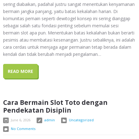
sering diabaikan, padahal justru sangat menentukan kenyamanan
bermain jangka panjang, yaitu batas kekalahan harian. Di
komunitas pemain seperti dewitogel konsep ini sering dianggap
sebagai salah satu fondasi penting sebelum memulai sesi
bermain slot apa pun. Menentukan batas kekalahan bukan berarti
pesimis atau membatasi kesenangan. Justru sebaliknya, ini adalah
cara cerdas untuk menjaga agar permainan tetap berada dalam
kendali dan tidak berubah menjadi pengalaman…
READ MORE
Cara Bermain Slot Toto dengan
Pendekatan Disiplin
June 6, 2026
admin
Uncategorized
No Comments