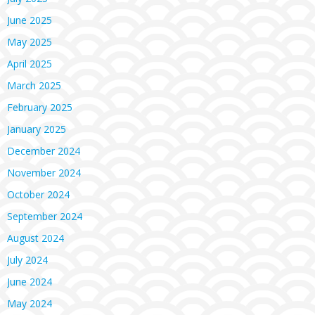
June 2025
May 2025
April 2025
March 2025
February 2025
January 2025
December 2024
November 2024
October 2024
September 2024
August 2024
July 2024
June 2024
May 2024