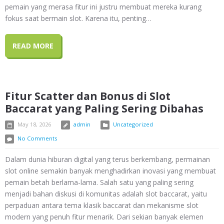
pemain yang merasa fitur ini justru membuat mereka kurang
fokus saat bermain slot. Karena itu, penting…
READ MORE
Fitur Scatter dan Bonus di Slot
Baccarat yang Paling Sering Dibahas
May 18, 2026
admin
Uncategorized
No Comments
Dalam dunia hiburan digital yang terus berkembang, permainan
slot online semakin banyak menghadirkan inovasi yang membuat
pemain betah berlama-lama. Salah satu yang paling sering
menjadi bahan diskusi di komunitas adalah slot baccarat, yaitu
perpaduan antara tema klasik baccarat dan mekanisme slot
modern yang penuh fitur menarik. Dari sekian banyak elemen