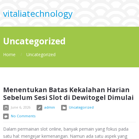
vitaliatechnology
Uncategorized
Home
Uncategorized
Menentukan Batas Kekalahan Harian
Sebelum Sesi Slot di Dewitogel Dimulai
June 6, 2026
admin
Uncategorized
No Comments
Dalam permainan slot online, banyak pemain yang fokus pada
satu hal: mengejar kemenangan. Namun ada satu aspek yang